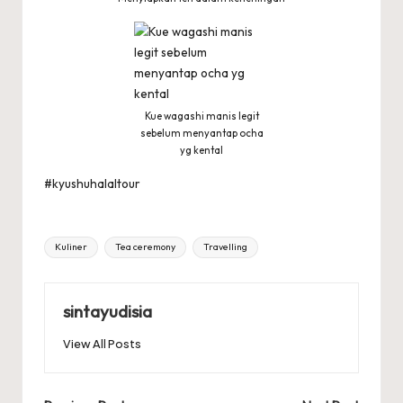
Kue wagashi manis legit
sebelum menyantap ocha
yg kental
#kyushuhalaltour
Tags:
Kuliner
Tea ceremony
Travelling
sintayudisia
View All Posts