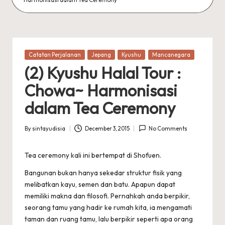
Posted
Catatan Perjalanan
Jepang
Kyushu
Mancanegara
in
(2) Kyushu Halal Tour :
Chowa~ Harmonisasi
dalam Tea Ceremony
By
sintayudisia
December 3, 2015
No Comments
Posted
by
Tea ceremony kali ini bertempat di Shofuen.
Bangunan bukan hanya sekedar struktur fisik yang
melibatkan kayu, semen dan batu. Apapun dapat
memiliki makna dan filosofi. Pernahkah anda berpikir,
seorang tamu yang hadir ke rumah kita, ia mengamati
taman dan ruang tamu, lalu berpikir seperti apa orang