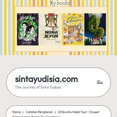
sintayudisia.com
The Journey of Sinta Yudisia
Home
Catatan Perjalanan
(2) Kyushu Halal Tour : Chowa~
Harmonisasi dalam Tea Ceremony