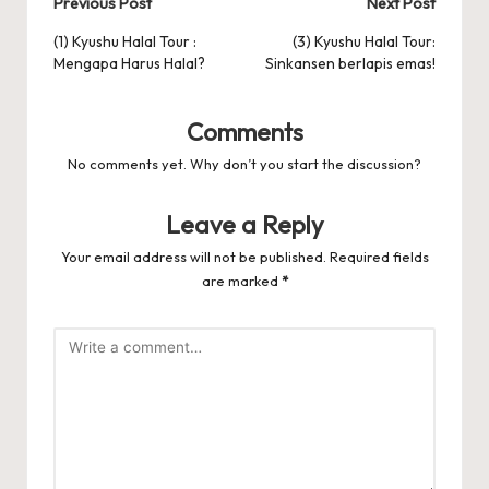
Post
Previous Post
Next Post
navigation
(1) Kyushu Halal Tour :
(3) Kyushu Halal Tour:
Mengapa Harus Halal?
Sinkansen berlapis emas!
Comments
No comments yet. Why don’t you start the discussion?
Leave a Reply
Your email address will not be published.
Required fields
are marked
*