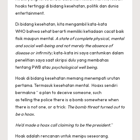
hoaks tertinggi di bidang kesehatan, politik dan dunia
entertainment.
Di bidang kesehatan, kita mengambil kata-kata
WHO
bahwa sehat berarti memiliki ketiadaan cacat baik
fisik maupun mental.
A state of complete physical, mental
and social well-being and not merely the absence of
disease or infirmity;
kata-kata ini saya cantumkan dalam
penelitian saya saat skripsi dulu yang membahas
tentang PWB atau
psychological well being.
Hoak di bidang kesehatan memang menempati urutan
pertama. Termasuk kesehatan mental.
Hoaxs
sendiri
bermakna “ a
plan
to
deceive
someone, such
as
telling
the
police
there is a
bomb
somewhere
when
there is not one, or a
trick
:
The
bomb
threat
turned
out to
be a hoax.
He’d made a hoax
call
claiming
to be the
president
.
”
Hoak adalah rencanan untuk menipu seseorang.