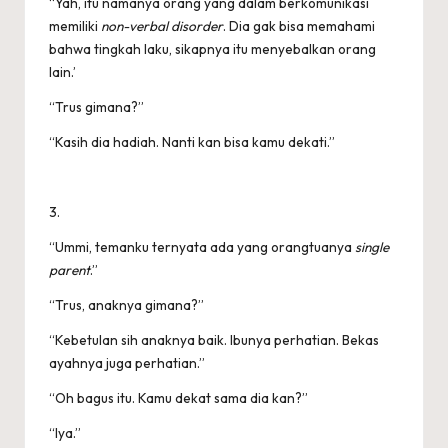
“Yah, itu namanya orang yang dalam berkomunikasi
memiliki
non-verbal disorder
. Dia gak bisa memahami
bahwa tingkah laku, sikapnya itu menyebalkan orang
lain.’
“Trus gimana?”
“Kasih dia hadiah. Nanti kan bisa kamu dekati.”
3.
“Ummi, temanku ternyata ada yang orangtuanya
single
parent
.”
“Trus, anaknya gimana?”
“Kebetulan sih anaknya baik. Ibunya perhatian. Bekas
ayahnya juga perhatian.”
“Oh bagus itu. Kamu dekat sama dia kan?”
“Iya.”