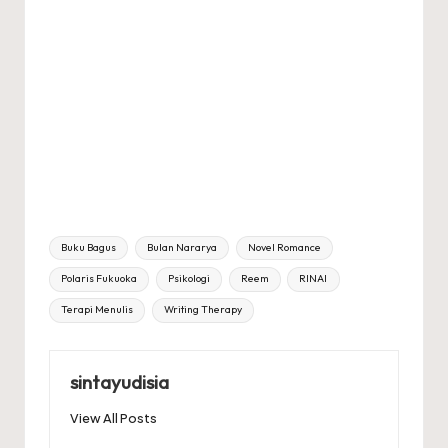
Tags:
Buku Bagus
Bulan Nararya
Novel Romance
Polaris Fukuoka
Psikologi
Reem
RINAI
Terapi Menulis
Writing Therapy
sintayudisia
View All Posts