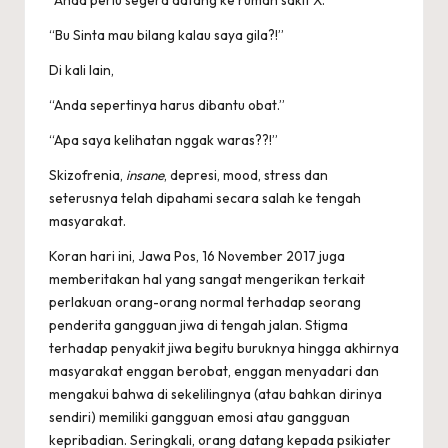
“Anda perlu segera datang ke rumah sakit X.”
“Bu Sinta mau bilang kalau saya gila?!”
Di kali lain,
“Anda sepertinya harus dibantu obat.”
“Apa saya kelihatan nggak waras??!”
Skizofrenia,
insane
, depresi, mood, stress dan
seterusnya telah dipahami secara salah ke tengah
masyarakat.
Koran hari ini, Jawa Pos, 16 November 2017 juga
memberitakan hal yang sangat mengerikan terkait
perlakuan orang-orang normal terhadap seorang
penderita gangguan jiwa di tengah jalan. Stigma
terhadap penyakit jiwa begitu buruknya hingga akhirnya
masyarakat enggan berobat, enggan menyadari dan
mengakui bahwa di sekelilingnya (atau bahkan dirinya
sendiri) memiliki gangguan emosi atau gangguan
kepribadian. Seringkali, orang datang kepada psikiater