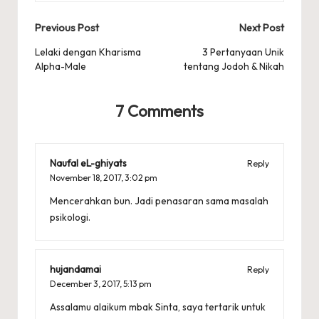
Post
Previous Post
Next Post
navigation
Lelaki dengan Kharisma
3 Pertanyaan Unik
Alpha-Male
tentang Jodoh & Nikah
7 Comments
Naufal eL-ghiyats
Reply
November 18, 2017,
3:02 pm
Mencerahkan bun. Jadi penasaran sama masalah
psikologi.
hujandamai
Reply
December 3, 2017,
5:13 pm
Assalamu alaikum mbak Sinta, saya tertarik untuk