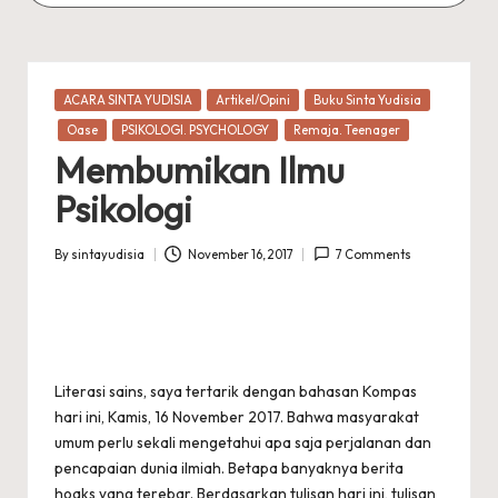
Posted
ACARA SINTA YUDISIA
Artikel/Opini
Buku Sinta Yudisia
in
Oase
PSIKOLOGI. PSYCHOLOGY
Remaja. Teenager
Membumikan Ilmu
Psikologi
By
sintayudisia
November 16, 2017
7 Comments
Posted
by
Literasi sains, saya tertarik dengan bahasan Kompas
hari ini, Kamis, 16 November 2017. Bahwa masyarakat
umum perlu sekali mengetahui apa saja perjalanan dan
pencapaian dunia ilmiah. Betapa banyaknya berita
hoaks yang terebar. Berdasarkan tulisan hari ini, tulisan