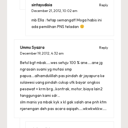
sintayudisia
Reply
December 21, 2012,
10:02 am
mb Ella : tetap semangat! Moga habis ini
ada pemilihan PNS teladan
Ummu Syazra
Reply
December 19, 2012,
4:32 am
Betul bgt mbak…..wes setuju 100 % ane…..ane jg
ngrasain suami yg mutasi smp
papua….alhamdulillah pas pindah dr jayapura ke
sulawesi uang pindah cukup utk bayar ongkos
pesawat + krm brg…kontrak, motor, biaya lain2
tanggungan kami sdr…
slm manis ya mbak kyk x kl gak salah ane pnh ktm
njenengan deh pas acara aqiqah…..wkwkwkkw…..