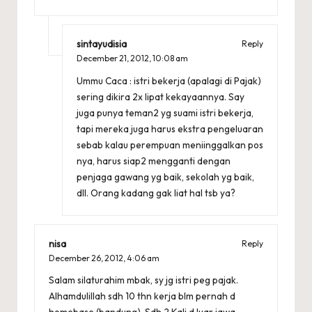
sintayudisia
Reply
December 21, 2012,
10:08 am
Ummu Caca : istri bekerja (apalagi di Pajak)
sering dikira 2x lipat kekayaannya. Say
juga punya teman2 yg suami istri bekerja,
tapi mereka juga harus ekstra pengeluaran
sebab kalau perempuan meniinggalkan pos
nya, harus siap2 mengganti dengan
penjaga gawang yg baik, sekolah yg baik,
dll. Orang kadang gak liat hal tsb ya?
nisa
Reply
December 26, 2012,
4:06 am
Salam silaturahim mbak, sy jg istri peg pajak.
Alhamdulillah sdh 10 thn kerja blm pernah d