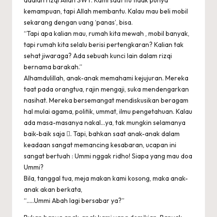
kemampuan, tapi Allah membantu. Kalau mau beli mobil
sekarang dengan uang ‘panas’, bisa.
“Tapi apa kalian mau, rumah kita mewah , mobil banyak,
tapi rumah kita selalu berisi pertengkaran? Kalian tak
sehat jiwaraga? Ada sebuah kunci lain dalam rizqi
bernama barakah.”
Alhamdulillah, anak-anak memahami kejujuran. Mereka
taat pada orangtua, rajin mengaji, suka mendengarkan
nasihat. Mereka bersemangat mendiskusikan beragam
hal mulai agama, politik, ummat, ilmu pengetahuan. Kalau
ada masa-masanya nakal…ya, tak mungkin selamanya
baik-baik saja . Tapi, bahkan saat anak-anak dalam
keadaan sangat memancing kesabaran, ucapan ini
sangat bertuah : Ummi nggak ridho! Siapa yang mau doa
Ummi?
Bila, tanggal tua, meja makan kami kosong, maka anak-
anak akan berkata,
“…..Ummi Abah lagi bersabar ya?”