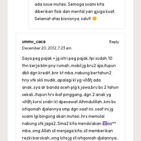
ada issue mutasi. Semoga suami kita
diberikan fisik dan mental yan gjuga kuat.
Selamat atas bisnisnya, salut!
ummu_caca
Reply
December 20, 2012,
7:23 am
Saya peg pajak + jg istri peg pajak..tpi sudah 10
thn kerja blm pny rumah..mobil jg bru2 aja,itupun
dbli dgn kredit..bnr kt mba..nabung bertahun2
hny utk skli mudik..apalagi kl yg чϑåђ ada
anak..sya dr banda aceh plg k jawa,bru bs 2 tahun
sekali..itupun hrs ikat pinggang..dgn 2 anak yg
чϑåђ kursi sndiri kl dpesawat.Alhmdulillah..kmi bs
istiqomah djalannya smp dgn saat ini..saat ini jg
suami lgi bingung akan mutasi..hrs memulai
nabung utk jaga2..Sma2 kita mendo’akan
ααªª
mba..smg Allah sll menjaga kita..sll memberikan
rezki barokah..smg kita jg sll istiqomah djalannya..