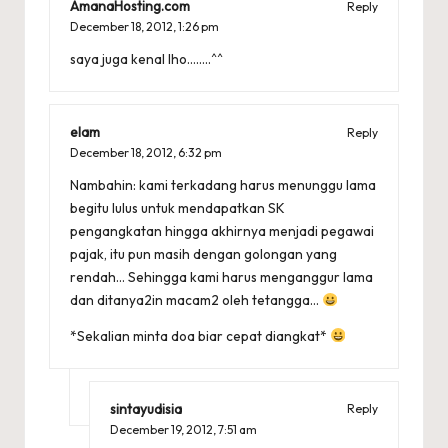
AmanaHosting.com
Reply
December 18, 2012,
1:26 pm
saya juga kenal lho……..^^
elam
Reply
December 18, 2012,
6:32 pm
Nambahin: kami terkadang harus menunggu lama
begitu lulus untuk mendapatkan SK
pengangkatan hingga akhirnya menjadi pegawai
pajak, itu pun masih dengan golongan yang
rendah… Sehingga kami harus menganggur lama
dan ditanya2in macam2 oleh tetangga…
*Sekalian minta doa biar cepat diangkat*
sintayudisia
Reply
December 19, 2012,
7:51 am