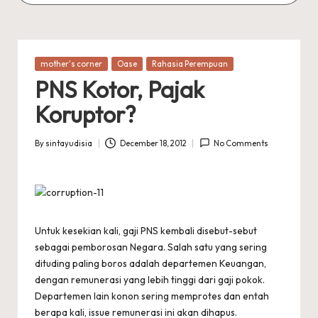
Posted
mother's corner
Oase
Rahasia Perempuan
in
PNS Kotor, Pajak
Koruptor?
By
sintayudisia
December 18, 2012
No Comments
Posted
by
Untuk kesekian kali, gaji PNS kembali disebut-sebut
sebagai pemborosan Negara. Salah satu yang sering
dituding paling boros adalah departemen Keuangan,
dengan remunerasi yang lebih tinggi dari gaji pokok.
Departemen lain konon sering memprotes dan entah
berapa kali, issue remunerasi ini akan dihapus.