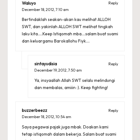
Waluyo
Reply
December 18, 2012,
7:10 am
Bertindaklah seakan-akan kau melihat ALLOH
SWT, dan yakinlah ALLOH SWT melihat tingkah
laku kita…..Keep Istiqomah mba….salam buat suami
dan keluargamu Barokallohu Fiyk….
sintayudisia
Reply
December 19, 2012,
7:50 am
Ya, insyaallah Allah SWT selalu melindungi
dan membalas, amiiin :). Keep fighting!
buzzerbeezz
Reply
December 18, 2012,
10:54 am
Saya pegawai pajak juga mbak. Doakan kami
tetap istiqomah dalam bekerja. Salam buat suami