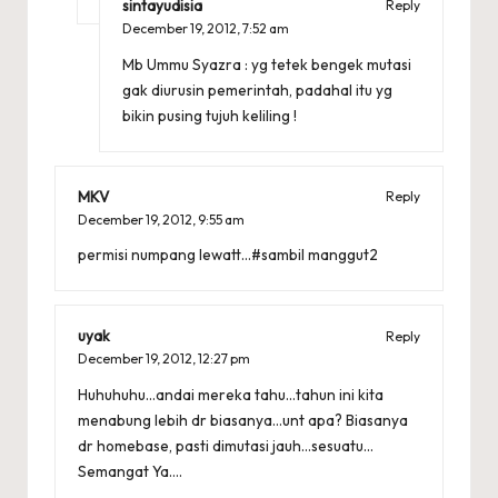
sintayudisia
Reply
December 19, 2012,
7:52 am
Mb Ummu Syazra : yg tetek bengek mutasi
gak diurusin pemerintah, padahal itu yg
bikin pusing tujuh keliling !
MKV
Reply
December 19, 2012,
9:55 am
permisi numpang lewatt…#sambil manggut2
uyak
Reply
December 19, 2012,
12:27 pm
Huhuhuhu…andai mereka tahu…tahun ini kita
menabung lebih dr biasanya…unt apa? Biasanya
dr homebase, pasti dimutasi jauh…sesuatu…
Semangat Ya….