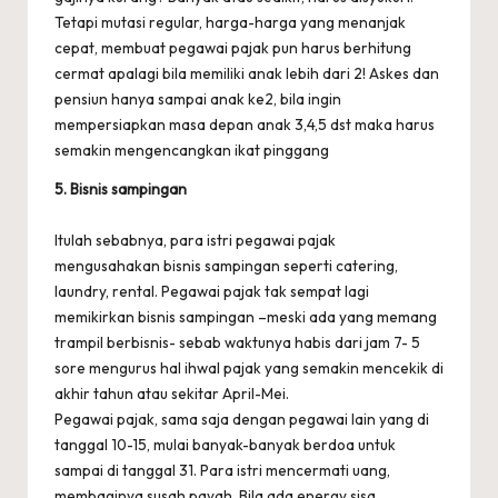
Tetapi mutasi regular, harga-harga yang menanjak
cepat, membuat pegawai pajak pun harus berhitung
cermat apalagi bila memiliki anak lebih dari 2! Askes dan
pensiun hanya sampai anak ke2, bila ingin
mempersiapkan masa depan anak 3,4,5 dst maka harus
semakin mengencangkan ikat pinggang
5. Bisnis sampingan
Itulah sebabnya, para istri pegawai pajak
mengusahakan bisnis sampingan seperti catering,
laundry, rental. Pegawai pajak tak sempat lagi
memikirkan bisnis sampingan –meski ada yang memang
trampil berbisnis- sebab waktunya habis dari jam 7- 5
sore mengurus hal ihwal pajak yang semakin mencekik di
akhir tahun atau sekitar April-Mei.
Pegawai pajak, sama saja dengan pegawai lain yang di
tanggal 10-15, mulai banyak-banyak berdoa untuk
sampai di tanggal 31. Para istri mencermati uang,
membaginya susah payah. Bila ada energy sisa,