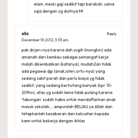
elam, meski gaji sedikit tapi barakah, sama
saja dengan yg duitnya M!
ella
Reply
December 19, 2012,
3:33 am
pak dirjen-nya karena dah sugih (mungkin) ada
amanah dari kemkeu sebagai semangat kerja
malah dikembalikan (katanya), mudah2an tidak
ada pegawai djp (anak,isteri,ortu-nya) yang
sedang sakit parah dan perlu biaya yg tidak
sedikit, yang sedang berhutang banyak (kpr 10-
20thn), atau yg sudah lama tidak pulang karena
‘tabungan’ sudah habis untuk mendaftarkan anak
masuk sekolah…. ampunilah BELIAU ya Allah dan
tetapkanlah kesabaran dan kekuatan kepada
kami untuk bekerja dengan ikhlas