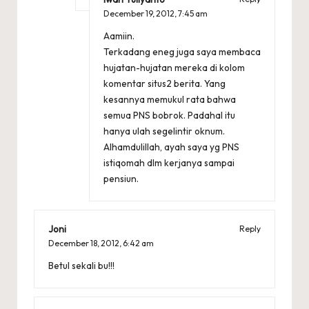
December 19, 2012,
7:45 am
Aamiin.
Terkadang eneg juga saya membaca
hujatan-hujatan mereka di kolom
komentar situs2 berita. Yang
kesannya memukul rata bahwa
semua PNS bobrok. Padahal itu
hanya ulah segelintir oknum.
Alhamdulillah, ayah saya yg PNS
istiqomah dlm kerjanya sampai
pensiun.
Joni
Reply
December 18, 2012,
6:42 am
Betul sekali bu!!!