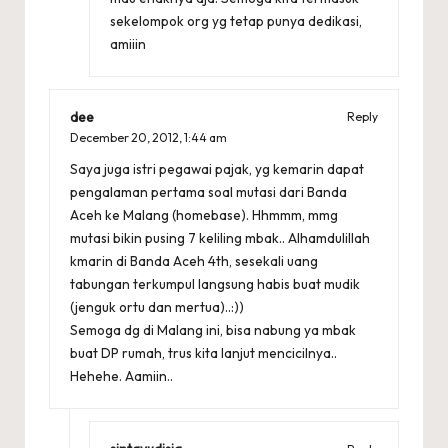
sekelompok org yg tetap punya dedikasi,
amiiin
dee
Reply
December 20, 2012,
1:44 am
Saya juga istri pegawai pajak, yg kemarin dapat
pengalaman pertama soal mutasi dari Banda
Aceh ke Malang (homebase). Hhmmm, mmg
mutasi bikin pusing 7 keliling mbak.. Alhamdulillah
kmarin di Banda Aceh 4th, sesekali uang
tabungan terkumpul langsung habis buat mudik
(jenguk ortu dan mertua)..:))
Semoga dg di Malang ini, bisa nabung ya mbak
buat DP rumah, trus kita lanjut mencicilnya..
Hehehe. Aamiin..