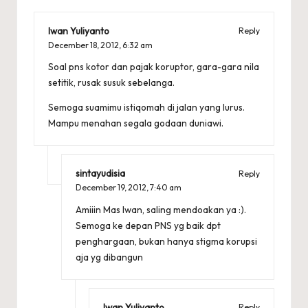
Iwan Yuliyanto
Reply
December 18, 2012,
6:32 am
Soal pns kotor dan pajak koruptor, gara-gara nila
setitik, rusak susuk sebelanga.
Semoga suamimu istiqomah di jalan yang lurus.
Mampu menahan segala godaan duniawi.
sintayudisia
Reply
December 19, 2012,
7:40 am
Amiiin Mas Iwan, saling mendoakan ya :).
Semoga ke depan PNS yg baik dpt
penghargaan, bukan hanya stigma korupsi
aja yg dibangun
Iwan Yuliyanto
Reply