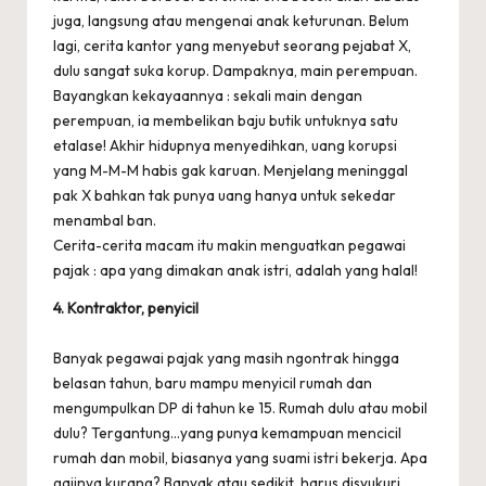
juga, langsung atau mengenai anak keturunan. Belum
lagi, cerita kantor yang menyebut seorang pejabat X,
dulu sangat suka korup. Dampaknya, main perempuan.
Bayangkan kekayaannya : sekali main dengan
perempuan, ia membelikan baju butik untuknya satu
etalase! Akhir hidupnya menyedihkan, uang korupsi
yang M-M-M habis gak karuan. Menjelang meninggal
pak X bahkan tak punya uang hanya untuk sekedar
menambal ban.
Cerita-cerita macam itu makin menguatkan pegawai
pajak : apa yang dimakan anak istri, adalah yang halal!
4. Kontraktor, penyicil
Banyak pegawai pajak yang masih ngontrak hingga
belasan tahun, baru mampu menyicil rumah dan
mengumpulkan DP di tahun ke 15. Rumah dulu atau mobil
dulu? Tergantung…yang punya kemampuan mencicil
rumah dan mobil, biasanya yang suami istri bekerja. Apa
gajinya kurang? Banyak atau sedikit, harus disyukuri.