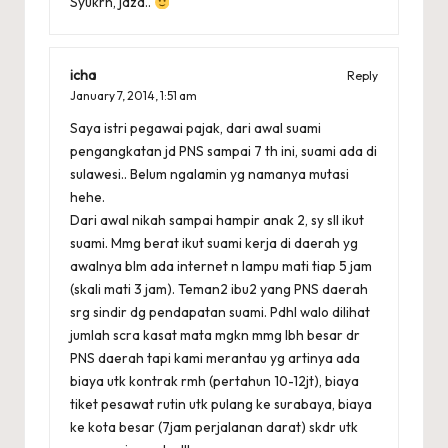
Syukrn, jaza..
icha
Reply
January 7, 2014,
1:51 am
Saya istri pegawai pajak, dari awal suami
pengangkatan jd PNS sampai 7 th ini, suami ada di
sulawesi.. Belum ngalamin yg namanya mutasi
hehe.
Dari awal nikah sampai hampir anak 2, sy sll ikut
suami. Mmg berat ikut suami kerja di daerah yg
awalnya blm ada internet n lampu mati tiap 5 jam
(skali mati 3 jam). Teman2 ibu2 yang PNS daerah
srg sindir dg pendapatan suami. Pdhl walo dilihat
jumlah scra kasat mata mgkn mmg lbh besar dr
PNS daerah tapi kami merantau yg artinya ada
biaya utk kontrak rmh (pertahun 10-12jt), biaya
tiket pesawat rutin utk pulang ke surabaya, biaya
ke kota besar (7jam perjalanan darat) skdr utk