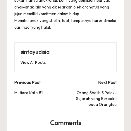
Bukan hanya anak-anak kami yang demikian. Banyak
anak-anak lain yang dibesarkan oleh orangtua yang
jujur, memiliki komitmen dalam hidup.
Memiliki anak yang sholih, taat, tampaknya harus dimulai
dari rizqi yang halal.
sintayudisia
View All Posts
Post
Previous Post
Next Post
navigation
Mutiara Kata #1
Orang Sholih & Pelaku
Sejarah yang Berbakti
pada Orangtua
Comments