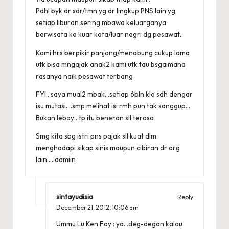
Pdhl byk dr sdr/tmn yg dr lingkup PNS lain yg
setiap liburan sering mbawa keluarganya
berwisata ke kuar kota/luar negri dg pesawat…
Kami hrs berpikir panjang/menabung cukup lama
utk bisa mngajak anak2 kami utk tau bsgaimana
rasanya naik pesawat terbang
FYI…saya mual2 mbak…setiap 6bln klo sdh dengar
isu mutasi….smp melihat isi rmh pun tak sanggup…
Bukan lebay…tp itu beneran sll terasa
Smg kita sbg istri pns pajak sll kuat dlm
menghadapi sikap sinis maupun cibiran dr org
lain…..aamiin
sintayudisia
Reply
December 21, 2012,
10:06 am
Ummu Lu Ken Fay : ya…deg-degan kalau