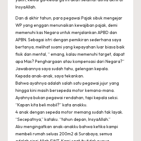
InsyaAllah.
Dan di akhir tahun, para pegawai Pajak sibuk mengejar
WP yang enggan menunaikan kewajiban pajak, demi
memenuhi kas Negara untuk menjalankan APBD dan
APBN. Sebagai istri dengan pemikiran sederhana saya
bertanya, melihat suami yang kepayahan luar biasa baik
fisik dan mental, “ emang, kalau memenuhi target, dapat
apa Mas? Penghargaan atau kompensasi dari Negara?”
Jawabannya saya sudah tahu, gelengan kepala.
Kepada anak-anak, saya tekankan.
Bahwa ayahnya adalah salah satu pegawai jujur yang
hingga kini masih bersepeda motor kemana-mana.
Ayahnya bukan pegawai rendahan, tapi kepala seksi.
“Kapan kita beli mobil?” kata anakku.
4 anak dengan sepeda motor memang sudah tak layak.
“Secepatnya,” kataku. “tahun depan, InsyaAllah.”
Aku mengingatkan anak-anakku bahwa ketika kampi
membeli rumah seluas 200m2 di Surabaya, semua
adalah rizqi Allah SWT. Kami saat itu tidak punya