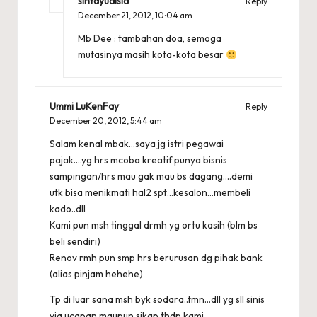
sintayudisia
Reply
December 21, 2012,
10:04 am
Mb Dee : tambahan doa, semoga
mutasinya masih kota-kota besar
Ummi LuKenFay
Reply
December 20, 2012,
5:44 am
Salam kenal mbak…saya jg istri pegawai
pajak….yg hrs mcoba kreatif punya bisnis
sampingan/hrs mau gak mau bs dagang….demi
utk bisa menikmati hal2 spt…kesalon…membeli
kado..dll
Kami pun msh tinggal drmh yg ortu kasih (blm bs
beli sendiri)
Renov rmh pun smp hrs berurusan dg pihak bank
(alias pinjam hehehe)
Tp di luar sana msh byk sodara..tmn…dll yg sll sinis
via ucapan maupun sikap thdp kami..