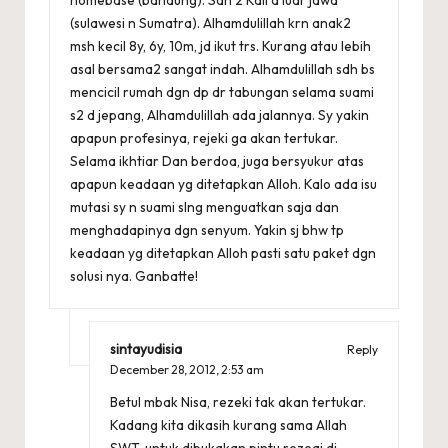
homebase (bandung). Sdh 2 Kali d luar jawa
(sulawesi n Sumatra). Alhamdulillah krn anak2
msh kecil 8y, 6y, 10m, jd ikut trs. Kurang atau lebih
asal bersama2 sangat indah. Alhamdulillah sdh bs
mencicil rumah dgn dp dr tabungan selama suami
s2 d jepang, Alhamdulillah ada jalannya. Sy yakin
apapun profesinya, rejeki ga akan tertukar.
Selama ikhtiar Dan berdoa, juga bersyukur atas
apapun keadaan yg ditetapkan Alloh. Kalo ada isu
mutasi sy n suami slng menguatkan saja dan
menghadapinya dgn senyum. Yakin sj bhw tp
keadaan yg ditetapkan Alloh pasti satu paket dgn
solusi nya. Ganbatte!
sintayudisia
Reply
December 28, 2012,
2:53 am
Betul mbak Nisa, rezeki tak akan tertukar.
Kadang kita dikasih kurang sama Allah