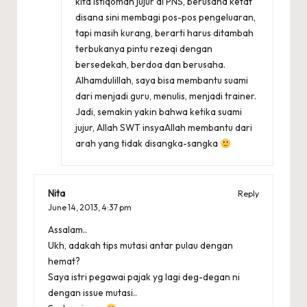
kita istiqomah jujur di PNS, berusaha ketat
disana sini membagi pos-pos pengeluaran,
tapi masih kurang, berarti harus ditambah
terbukanya pintu rezeqi dengan
bersedekah, berdoa dan berusaha.
Alhamdulillah, saya bisa membantu suami
dari menjadi guru, menulis, menjadi trainer.
Jadi, semakin yakin bahwa ketika suami
jujur, Allah SWT insyaAllah membantu dari
arah yang tidak disangka-sangka
Nita
Reply
June 14, 2013,
4:37 pm
Assalam..
Ukh, adakah tips mutasi antar pulau dengan
hemat?
Saya istri pegawai pajak yg lagi deg-degan ni
dengan issue mutasi..