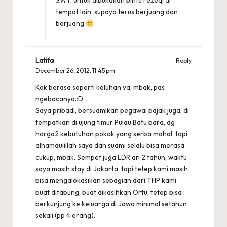
SWT, untuk dibukakan pintu rezeqi di
tempat lain, supaya terus berjuang dan
berjuang
Latifa
Reply
December 26, 2012,
11:45 pm
Kok berasa seperti keluhan ya, mbak, pas
ngebacanya.:D
Saya pribadi, bersuamikan pegawai pajak juga, di
tempatkan di ujung timur Pulau Batu bara, dg
harga2 kebutuhan pokok yang serba mahal, tapi
alhamdulillah saya dan suami selalu bisa merasa
cukup, mbak. Sempet juga LDR an 2 tahun, waktu
saya masih stay di Jakarta, tapi tetep kami masih
bisa mengalokasikan sebagian dari THP kami
buat ditabung, buat dikasihkan Ortu, tetep bisa
berkunjung ke keluarga di Jawa minimal setahun
sekali (pp 4 orang).