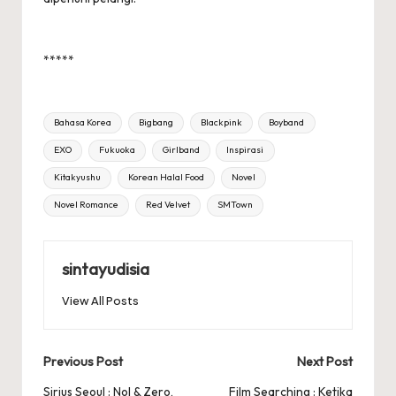
*****
Tags:
Bahasa Korea
Bigbang
Blackpink
Boyband
EXO
Fukuoka
Girlband
Inspirasi
Kitakyushu
Korean Halal Food
Novel
Novel Romance
Red Velvet
SMTown
sintayudisia
View All Posts
Post
Previous Post
Next Post
navigation
Sirius Seoul : Nol & Zero,
Film Searching : Ketika