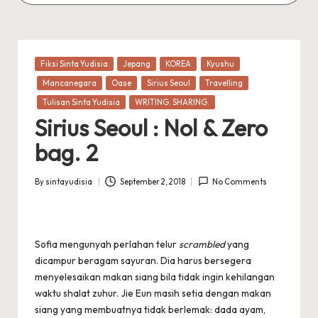
Posted
Fiksi Sinta Yudisia
Jepang
KOREA
Kyushu
in
Mancanegara
Oase
Sirius Seoul
Travelling
Tulisan Sinta Yudisia
WRITING. SHARING.
Sirius Seoul : Nol & Zero
bag. 2
By
sintayudisia
September 2, 2018
No Comments
Posted
by
Sofia mengunyah perlahan telur
scrambled
yang
dicampur beragam sayuran. Dia harus bersegera
menye­lesaikan makan siang bila tidak ingin kehilangan
waktu shalat zuhur. Jie Eun masih setia dengan makan
siang yang membuatnya tidak berlemak: dada ayam,