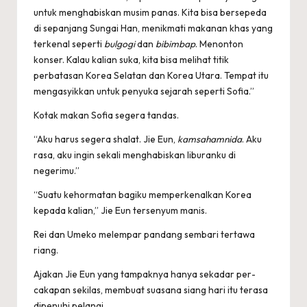
untuk menghabiskan musim panas. Kita bisa bersepeda
di sepanjang Sungai Han, menikmati makanan khas yang
terkenal seperti
bulgogi
dan
bibimbap
. Menon­ton
konser. Kalau kalian suka, kita bisa melihat titik
perbatasan Korea Selatan dan Korea Utara. Tempat itu
mengasyikkan untuk penyuka sejarah seperti Sofia.”
Kotak makan Sofia segera tandas.
“Aku harus segera shalat. Jie Eun,
kamsahamnida
. Aku
rasa, aku ingin sekali menghabiskan liburanku di
negerimu.”
“Suatu kehormatan bagiku memperkenalkan Korea
kepada kalian,” Jie Eun tersenyum manis.
Rei dan Umeko melempar pandang sembari tertawa
riang.
Ajakan Jie Eun yang tampaknya hanya sekadar per­
cakapan sekilas, membuat suasana siang hari itu terasa
dipenuhi pelangi.