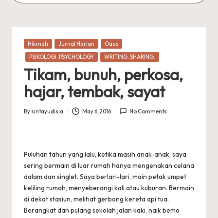
Posted
Hikmah
Jurnal Harian
Oase
in
PSIKOLOGI. PSYCHOLOGY
WRITING. SHARING.
Tikam, bunuh, perkosa,
hajar, tembak, sayat
By
sintayudisia
May 6, 2016
No Comments
Posted
by
Puluhan tahun yang lalu, ketika masih anak-anak, saya
sering bermain di luar rumah hanya mengenakan celana
dalam dan singlet. Saya berlari-lari, main petak umpet
keliling rumah, menyeberangi kali atau kuburan. Bermain
di dekat stasiun, melihat gerbong kereta api tua.
Berangkat dan pulang sekolah jalan kaki, naik bemo