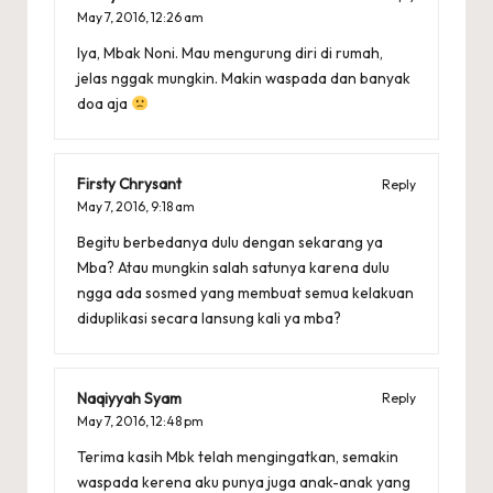
May 7, 2016,
12:26 am
Iya, Mbak Noni. Mau mengurung diri di rumah,
jelas nggak mungkin. Makin waspada dan banyak
doa aja
Firsty Chrysant
Reply
May 7, 2016,
9:18 am
Begitu berbedanya dulu dengan sekarang ya
Mba? Atau mungkin salah satunya karena dulu
ngga ada sosmed yang membuat semua kelakuan
diduplikasi secara lansung kali ya mba?
Naqiyyah Syam
Reply
May 7, 2016,
12:48 pm
Terima kasih Mbk telah mengingatkan, semakin
waspada kerena aku punya juga anak-anak yang