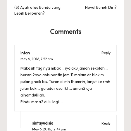
navigation
(3) Ayah atau Bunda yang
Novel Bunuh Diri?
Lebih Berperan?
Comments
Intan
Reply
May 6, 2016,
7:52 am
Makasih tag nya mbak … iya aku jaman sekolah …
berani2nya abis nontin jam 11 malam dr blok m
pulang naik bis. Turun di mh thamrin, lanjut ke rmh
jalan kaki .. ga ada rasa tkt … aman2 aja
alhamdulillah.
Rindu masa2 dulu lagi ….
sintayudisia
Reply
May 6, 2016,
12:47 pm