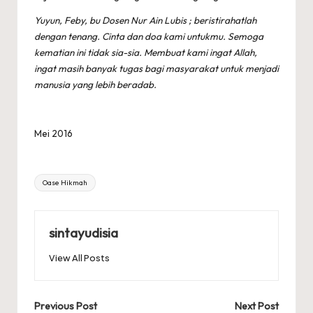
Yuyun, Feby, bu Dosen Nur Ain Lubis ; beristirahatlah
dengan tenang. Cinta dan doa kami untukmu. Semoga
kematian ini tidak sia-sia. Membuat kami ingat Allah,
ingat masih banyak tugas bagi masyarakat untuk menjadi
manusia yang lebih beradab.
Mei 2016
Tags:
Oase Hikmah
sintayudisia
View All Posts
Post
Previous Post
Next Post