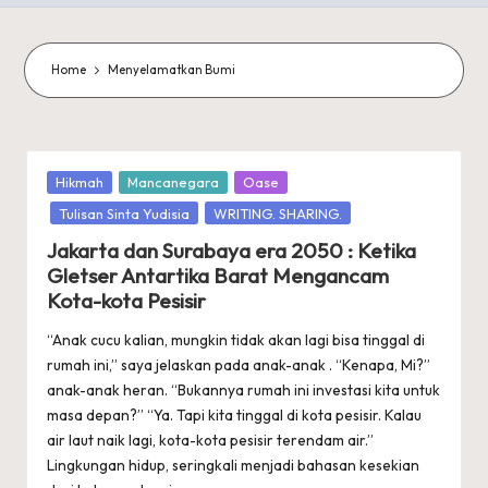
Home
Menyelamatkan Bumi
Posted
Hikmah
Mancanegara
Oase
in
Tulisan Sinta Yudisia
WRITING. SHARING.
Jakarta dan Surabaya era 2050 : Ketika
Gletser Antartika Barat Mengancam
Kota-kota Pesisir
“Anak cucu kalian, mungkin tidak akan lagi bisa tinggal di
rumah ini,” saya jelaskan pada anak-anak . “Kenapa, Mi?”
anak-anak heran. “Bukannya rumah ini investasi kita untuk
masa depan?” “Ya. Tapi kita tinggal di kota pesisir. Kalau
air laut naik lagi, kota-kota pesisir terendam air.”
Lingkungan hidup, seringkali menjadi bahasan kesekian