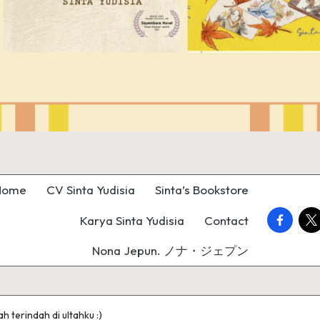
Home
CV Sinta Yudisia
Sinta’s Bookstore
faceboo
twi
Karya Sinta Yudisia
Contact
Nona Jepun. ノナ・ジェプン
h terindah di ultahku :)