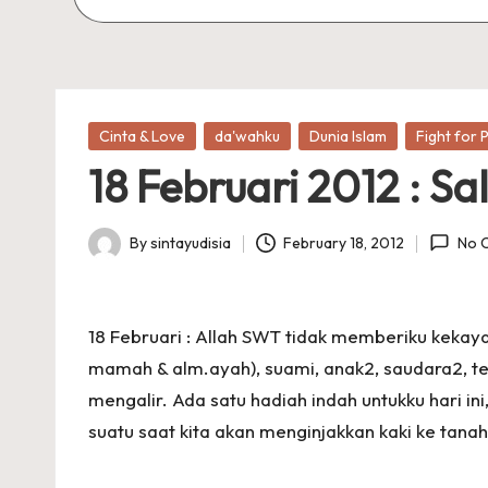
Posted
Cinta & Love
da'wahku
Dunia Islam
Fight for P
in
18 Februari 2012 : Sa
By
sintayudisia
February 18, 2012
No 
Posted
by
‎18 Februari : Allah SWT tidak memberiku kekay
mamah & alm.ayah), suami, anak2, saudara2, 
mengalir. Ada satu hadiah indah untukku hari ini
suatu saat kita akan menginjakkan kaki ke tanah p