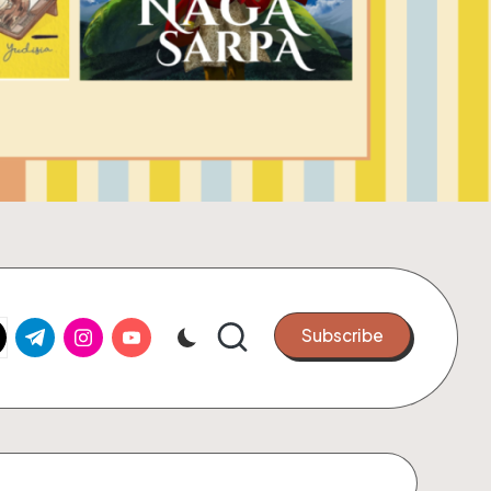
k.com
tter.com
t.me
instagram.com
youtube.com
Subscribe