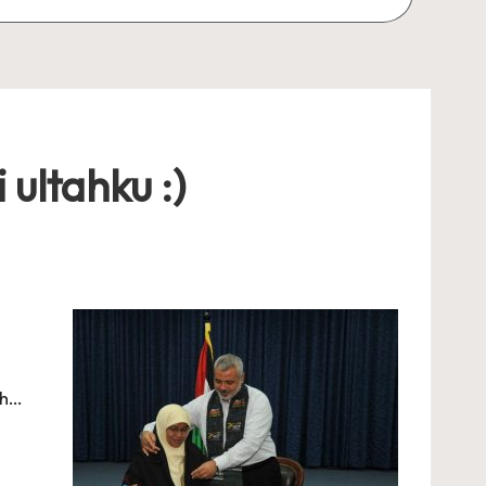
 ultahku :)
ah…