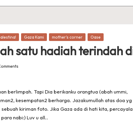
alestina!
Gaza Kami
mother's corner
Oase
lah satu hadiah terindah di
Comments
aan berlimpah. Tapi Dia berikanku orangtua (abah ummi,
teman2, kesempatan2 berharga. Jazakumullah atas doa yg
, sebuah kiriman foto. Jika Gaza ada di hati kita, percayal
ara nabi:) Luv u all..