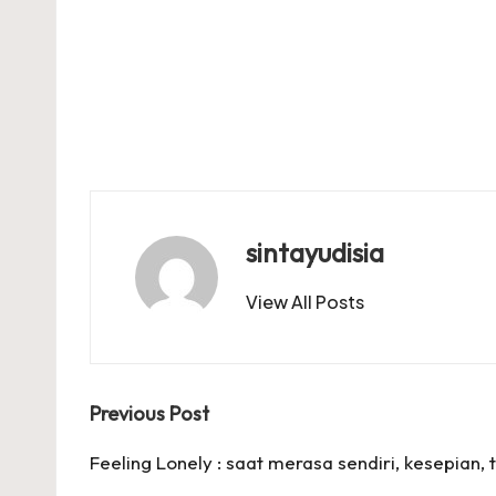
sintayudisia
View All Posts
Post
Previous Post
navigation
Feeling Lonely : saat merasa sendiri, kesepian, tak