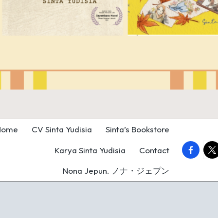
Home
CV Sinta Yudisia
Sinta’s Bookstore
faceboo
twi
Karya Sinta Yudisia
Contact
Nona Jepun. ノナ・ジェプン