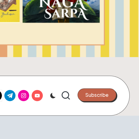
k.com
tter.com
t.me
instagram.com
youtube.com
Subscribe