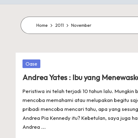
Home
2011
November
Posted
Oase
in
Andrea Yates : Ibu yang Menewaska
Peristiwa ini telah terjadi 10 tahun lalu. Mungk
mencoba memahami atau melupakan begitu saja 
pribadi mencoba mencari tahu, apa yang sesung
Andrea Pia Kennedy itu? Kebetulan, saya juga har
Andrea ...