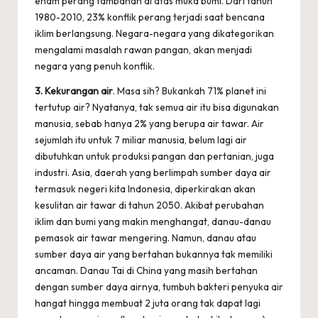
enam perang tambahan di atas muka bumi. Dari tahun
1980-2010, 23% konflik perang terjadi saat bencana
iklim berlangsung. Negara-negara yang dikategorikan
mengalami masalah rawan pangan, akan menjadi
negara yang penuh konflik.
3. Kekurangan air
. Masa sih? Bukankah 71% planet ini
tertutup air? Nyatanya, tak semua air itu bisa digunakan
manusia, sebab hanya 2% yang berupa air tawar. Air
sejumlah itu untuk 7 miliar manusia, belum lagi air
dibutuhkan untuk produksi pangan dan pertanian, juga
industri. Asia, daerah yang berlimpah sumber daya air
termasuk negeri kita Indonesia, diperkirakan akan
kesulitan air tawar di tahun 2050. Akibat perubahan
iklim dan bumi yang makin menghangat, danau-danau
pemasok air tawar mengering. Namun, danau atau
sumber daya air yang bertahan bukannya tak memiliki
ancaman. Danau Tai di China yang masih bertahan
dengan sumber daya airnya, tumbuh bakteri penyuka air
hangat hingga membuat 2 juta orang tak dapat lagi