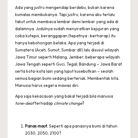
Ada yang justru mengendap berdebu, bukan karena
kumalas membukanya. Tapi justru, karena aku terlalu
takut untuk membaca lembar demi lembar yang ada di
dalamnya. Judulnya sudah menyiratkan kejujuran yang
coba kutepis, beranggapan (tepatnya : berharap) itu
hanya kebohongan belaka. Apa yang terjadi di
Sumatera (Aceh, Sumut, Sumbar dll) lalu disusul wilayah
Jawa Timur seperti Malang, Jember; beberapa wilayah
Jawa Tengah seperti Guci, Tegal; Bandung – Jawa Barat
serta kota-kota lain yang luput kusebutkan – seolah
semua bagian bumi sedang berteriak. Membentak kita.
Manusia harus segera mawas diri.
Apa saja kekacauan yang bakal terjadi bila manusia
tone-deaf
terhadap
climate change
?
Panas maut
. Seperti apa panasnya bumi di tahun
2030, 2050, 2100?