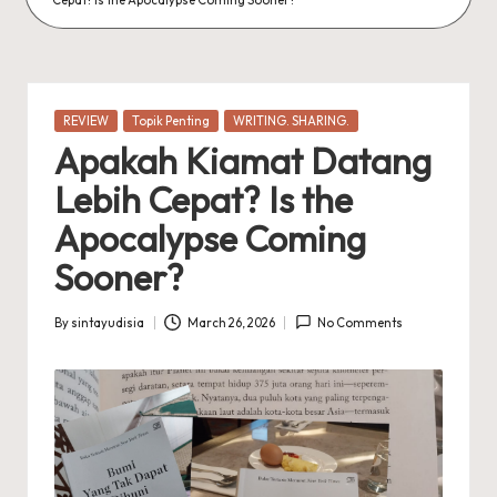
Posted
REVIEW
Topik Penting
WRITING. SHARING.
in
Apakah Kiamat Datang
Lebih Cepat? Is the
Apocalypse Coming
Sooner?
By
sintayudisia
March 26, 2026
No Comments
Posted
by