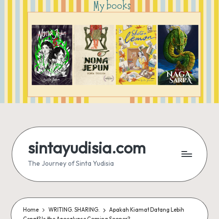
sintayudisia.com
The Journey of Sinta Yudisia
Home
WRITING. SHARING.
Apakah Kiamat Datang Lebih
Cepat? Is the Apocalypse Coming Sooner?