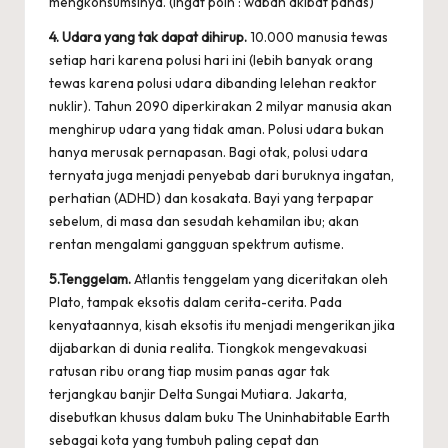
mengkonsumsinya. (Ingat poin : wabah akibat panas)
4. Udara yang tak dapat dihirup.
10.000 manusia tewas
setiap hari karena polusi hari ini (lebih banyak orang
tewas karena polusi udara dibanding lelehan reaktor
nuklir). Tahun 2090 diperkirakan 2 milyar manusia akan
menghirup udara yang tidak aman. Polusi udara bukan
hanya merusak pernapasan. Bagi otak, polusi udara
ternyata juga menjadi penyebab dari buruknya ingatan,
perhatian (ADHD) dan kosakata. Bayi yang terpapar
sebelum, di masa dan sesudah kehamilan ibu; akan
rentan mengalami gangguan spektrum autisme.
5.Tenggelam.
Atlantis tenggelam yang diceritakan oleh
Plato, tampak eksotis dalam cerita-cerita. Pada
kenyataannya, kisah eksotis itu menjadi mengerikan jika
dijabarkan di dunia realita. Tiongkok mengevakuasi
ratusan ribu orang tiap musim panas agar tak
terjangkau banjir Delta Sungai Mutiara. Jakarta,
disebutkan khusus dalam buku The Uninhabitable Earth
sebagai kota yang tumbuh paling cepat dan