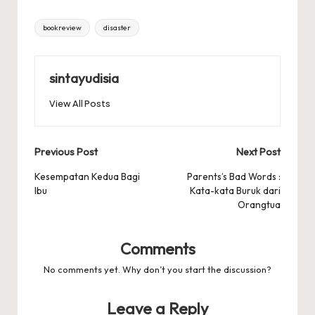
Tags:
bookreview
disaster
sintayudisia
View All Posts
Post
Previous Post
Next Post
navigation
Kesempatan Kedua Bagi
Parents’s Bad Words :
Ibu
Kata-kata Buruk dari
Orangtua
Comments
No comments yet. Why don’t you start the discussion?
Leave a Reply