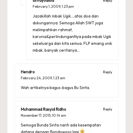
sintayudisia
Reply
February 1, 2009,
1:23 pm
Jazakillah mbak Ugik….atas doa dan
dukungannya. Semoga Allah SWT juga
melimpahkan rahmat,
karunia&perlindunganNya pada mbak Ugik
sekeluarga dan kita semua. FLP emang unik
mbak, banyak ceritanya…
Hendro
Reply
February 24, 2009,
1:23 am
Wah artikelnya bagus-bagus Bu Sinta.
Muhammad Rasyid Ridho
Reply
November 17, 2015,
10:14 am
Semoga Bunda Sinta nanti ada kesempatan
datang dengan Bondowoso lagi