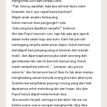
mengontak Asril dan ustadz Dano.
”Pak, tolong cepatlah. Ada dua akhwat disini, kami
khawatir. Asril, ayo cepat bawa bantuan!”
Wajah anak-anakku terbayang.
Kukuh mencari besi pengungkit roda.
”Ada yang bisa dijadikan senjata?” bisiknya.
Aku dan Puput mencari-cari, tapi tak ada apa-apa di
dalam mobil selain baju dan buku. Kami tak pernah
memegang senjata selain pisau dapur. Kukuh berhasil
mendapat besi panjang yang ia loloskan dari bawah
mobil , dan dipersiapkannya jika salah seorang dari
gerombolan laki-laki itu berniat menyerang. Kukuh
masih sempat berseloroh ,”…lumayan, aku punya
samurai.” Aku tersenyum kecut. Besi itu tak akan mampu
menghadang sekian banyak orang jika kami dikeroyok.
Suamiku bersenjatakan payung runcing yang dari tadi
dipakainya untuk melindungi diri dari hujan. Aku dan
Puput hanya dapat melantunkan doa.
Jika sesuatu terjadi, semoga ini berakhir tak sia-sia.
Ketika suara-suara raungan menghentak, tiba-tiba