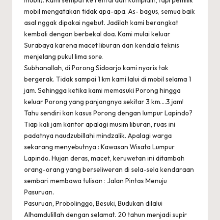
mobil mengatakan tidak apa-apa. As- bagus, semua baik
asal nggak dipakai ngebut. Jadilah kami berangkat
kembali dengan berbekal doa. Kami mulai keluar
Surabaya karena macet liburan dan kendala teknis
menjelang pukul lima sore.
Subhanallah, di Porong Sidoarjo kami nyaris tak
bergerak. Tidak sampai 1 km kami lalui di mobil selama 1
jam. Sehingga ketika kami memasuki Porong hingga
keluar Porong yang panjangnya sekitar 3 km….3 jam!
Tahu sendiri kan kasus Porong dengan lumpur Lapindo?
Tiap kali jam kantor apalagi musim liburan, ruas ini
padatnya naudzubillahi mindzalik. Apalagi warga
sekarang menyebutnya : Kawasan Wisata Lumpur
Lapindo. Hujan deras, macet, keruwetan ini ditambah
orang-orang yang berseliweran di sela-sela kendaraan
sembari membawa tulisan : Jalan Pintas Menuju
Pasuruan.
Pasuruan, Probolinggo, Besuki, Budukan dilalui
Alhamdulillah dengan selamat. 20 tahun menjadi supir