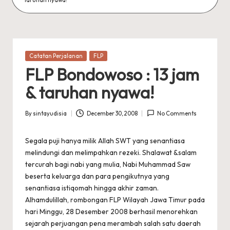
Posted
Catatan Perjalanan
FLP
in
FLP Bondowoso : 13 jam
& taruhan nyawa!
By
sintayudisia
December 30, 2008
No Comments
Posted
by
Segala puji hanya milik Allah SWT yang senantiasa
melindungi dan melimpahkan rezeki. Shalawat &salam
tercurah bagi nabi yang mulia, Nabi Muhammad Saw
beserta keluarga dan para pengikutnya yang
senantiasa istiqomah hingga akhir zaman.
Alhamdulillah, rombongan FLP Wilayah Jawa Timur pada
hari Minggu, 28 Desember 2008 berhasil menorehkan
sejarah perjuangan pena merambah salah satu daerah