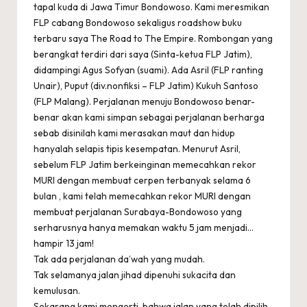
tapal kuda di Jawa Timur Bondowoso. Kami meresmikan
FLP cabang Bondowoso sekaligus roadshow buku
terbaru saya The Road to The Empire. Rombongan yang
berangkat terdiri dari saya (Sinta-ketua FLP Jatim),
didampingi Agus Sofyan (suami). Ada Asril (FLP ranting
Unair), Puput (div.nonfiksi – FLP Jatim) Kukuh Santoso
(FLP Malang). Perjalanan menuju Bondowoso benar-
benar akan kami simpan sebagai perjalanan berharga
sebab disinilah kami merasakan maut dan hidup
hanyalah selapis tipis kesempatan. Menurut Asril,
sebelum FLP Jatim berkeinginan memecahkan rekor
MURI dengan membuat cerpen terbanyak selama 6
bulan , kami telah memecahkan rekor MURI dengan
membuat perjalanan Surabaya-Bondowoso yang
serharusnya hanya memakan waktu 5 jam menjadi…
hampir 13 jam!
Tak ada perjalanan da’wah yang mudah.
Tak selamanya jalan jihad dipenuhi sukacita dan
kemulusan.
Sekarang kami mengerti, bahwa jalan yang telah dipilih