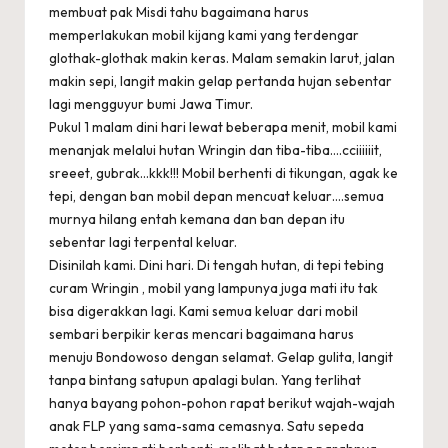
membuat pak Misdi tahu bagaimana harus
memperlakukan mobil kijang kami yang terdengar
glothak-glothak makin keras. Malam semakin larut, jalan
makin sepi, langit makin gelap pertanda hujan sebentar
lagi mengguyur bumi Jawa Timur.
Pukul 1 malam dini hari lewat beberapa menit, mobil kami
menanjak melalui hutan Wringin dan tiba-tiba….cciiiiiit,
sreeet, gubrak…kkk!!! Mobil berhenti di tikungan, agak ke
tepi, dengan ban mobil depan mencuat keluar….semua
murnya hilang entah kemana dan ban depan itu
sebentar lagi terpental keluar.
Disinilah kami. Dini hari. Di tengah hutan, di tepi tebing
curam Wringin , mobil yang lampunya juga mati itu tak
bisa digerakkan lagi. Kami semua keluar dari mobil
sembari berpikir keras mencari bagaimana harus
menuju Bondowoso dengan selamat. Gelap gulita, langit
tanpa bintang satupun apalagi bulan. Yang terlihat
hanya bayang pohon-pohon rapat berikut wajah-wajah
anak FLP yang sama-sama cemasnya. Satu sepeda