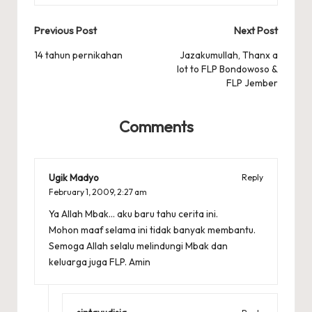
Post
Previous Post
Next Post
navigation
14 tahun pernikahan
Jazakumullah, Thanx a
lot to FLP Bondowoso &
FLP Jember
Comments
Ugik Madyo
Reply
February 1, 2009,
2:27 am
Ya Allah Mbak… aku baru tahu cerita ini.
Mohon maaf selama ini tidak banyak membantu.
Semoga Allah selalu melindungi Mbak dan
keluarga juga FLP. Amin