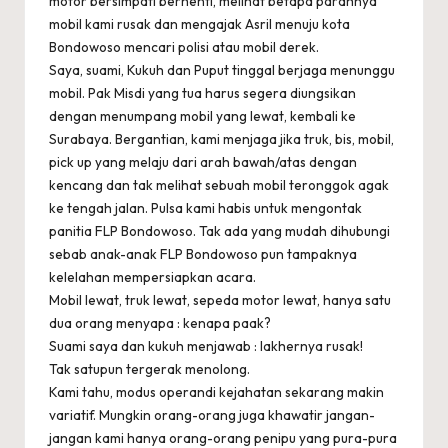
motor bersimpati berhenti, melihat betapa parahnya
mobil kami rusak dan mengajak Asril menuju kota
Bondowoso mencari polisi atau mobil derek.
Saya, suami, Kukuh dan Puput tinggal berjaga menunggu
mobil. Pak Misdi yang tua harus segera diungsikan
dengan menumpang mobil yang lewat, kembali ke
Surabaya. Bergantian, kami menjaga jika truk, bis, mobil,
pick up yang melaju dari arah bawah/atas dengan
kencang dan tak melihat sebuah mobil teronggok agak
ke tengah jalan. Pulsa kami habis untuk mengontak
panitia FLP Bondowoso. Tak ada yang mudah dihubungi
sebab anak-anak FLP Bondowoso pun tampaknya
kelelahan mempersiapkan acara.
Mobil lewat, truk lewat, sepeda motor lewat, hanya satu
dua orang menyapa : kenapa paak?
Suami saya dan kukuh menjawab : lakhernya rusak!
Tak satupun tergerak menolong.
Kami tahu, modus operandi kejahatan sekarang makin
variatif. Mungkin orang-orang juga khawatir jangan-
jangan kami hanya orang-orang penipu yang pura-pura