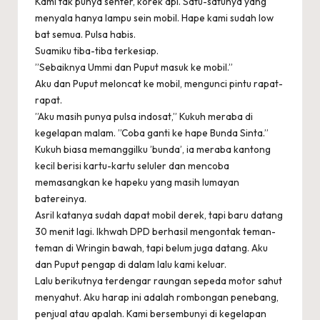
Kami tak punya senter, korek api. Satu-satunya yang
menyala hanya lampu sein mobil. Hape kami sudah low
bat semua. Pulsa habis.
Suamiku tiba-tiba terkesiap.
”Sebaiknya Ummi dan Puput masuk ke mobil.”
Aku dan Puput meloncat ke mobil, mengunci pintu rapat-
rapat.
”Aku masih punya pulsa indosat,” Kukuh meraba di
kegelapan malam. ”Coba ganti ke hape Bunda Sinta.”
Kukuh biasa memanggilku ’bunda’, ia meraba kantong
kecil berisi kartu-kartu seluler dan mencoba
memasangkan ke hapeku yang masih lumayan
batereinya.
Asril katanya sudah dapat mobil derek, tapi baru datang
30 menit lagi. Ikhwah DPD berhasil mengontak teman-
teman di Wringin bawah, tapi belum juga datang. Aku
dan Puput pengap di dalam lalu kami keluar.
Lalu berikutnya terdengar raungan sepeda motor sahut
menyahut. Aku harap ini adalah rombongan penebang,
penjual atau apalah. Kami bersembunyi di kegelapan