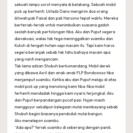
sebuah lampu sorot menyala di belakang. Sebuah mobil
pick up berhenti. Ustadz Dano mengirim dua orang
ikhwah:pak Faisal dan pak Harsono tepat waktu. Mereka
berteriak-teriak untuk menimbulkan suasana gaduh
seolah banyak pertolongan tiba. Aku dan Puput segera
dievakuasi, walau tak tega meninggalkan suamiku dan
Kukuh di tengah hutam sepi macam itu. Tapi kami harus
segera beranjak sebab tak tahu bahaya macam apa
yang nanti mengancam.
Tak lama adzan Shubuh berkumandang. Mobil derek
yang dibawa Asril dan anak-anak FLP Bondowoso tiba
menjemput suamiku. Ketika aku dan Puput melaju di atas
mobil pick up yang menolong kami tiba-tiba mobil
terhenti mendadak hingga kami nyaris terjungkal. Aku
dan Puput berpandangan pucat pasi. Hujan masih
mengguyur sekalipun kelegaan mulai membayang sebab
Shubuh begini biasanya penduduk mulai bangun.
Aku menelepon suamiku.
“Ada apa?”teriak suamiku di seberang dengan panik.