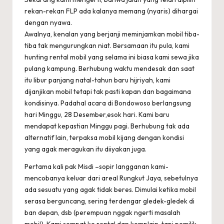
rekan-rekan FLP ada kalanya memang (nyaris) dihargai
dengan nyawa.
Awalnya, kenalan yang berjanji meminjamkan mobil tiba-
tiba tak mengurungkan niat. Bersamaan itu pula, kami
hunting rental mobil yang selama ini biasa kami sewa jika
pulang kampung. Berhubung waktu mendesak dan saat
itu libur panjang natal-tahun baru hijriyah, kami
dijanjikan mobil tetapi tak pasti kapan dan bagaimana
kondisinya. Padahal acara di Bondowoso berlangsung
hari Minggu, 28 Desember,esok hari. Kami baru
mendapat kepastian Minggu pagi. Berhubung tak ada
alternatif lain, terpaksa mobil kijang dengan kondisi
yang agak meragukan itu diiyakan juga.
Pertama kali pak Misdi –sopir langganan kami-
mencobanya keluar dari areal Rungkut Jaya, sebetulnya
ada sesuatu yang agak tidak beres. Dimulai ketika mobil
serasa berguncang, sering terdengar gledek-gledek di
ban depan, dsb (perempuan nggak ngerti masalah
mobil). Kami sempat ke rental dan komplain, tapi pemilik