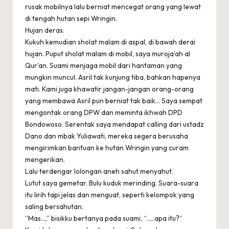
rusak mobilnya lalu berniat mencegat orang yang lewat
di tengah hutan sepi Wringin.
Hujan deras.
Kukuh kemudian sholat malam di aspal, di bawah derai
hujan. Puput sholat malam di mobil, saya muroja’ah al
Qur’an. Suami menjaga mobil dari hantaman yang
mungkin muncul. Asril tak kunjung tiba, bahkan hapenya
mati. Kami juga khawatir jangan-jangan orang-orang
yang membawa Asril pun berniat tak baik… Saya sempat
mengontak orang DPW dan meminta ikhwah DPD
Bondowoso. Serentak saya mendapat calling dari ustadz
Dano dan mbak Yuliawati, mereka segera berusaha
mengirimkan bantuan ke hutan Wringin yang curam
mengerikan.
Lalu terdengar lolongan aneh sahut menyahut.
Lutut saya gemetar. Bulu kuduk merinding. Suara-suara
itu lirih tapi jelas dan menguat, seperti kelompok yang
saling bersahutan.
”Mas…,” bisikku bertanya pada suami, “…..apa itu?”