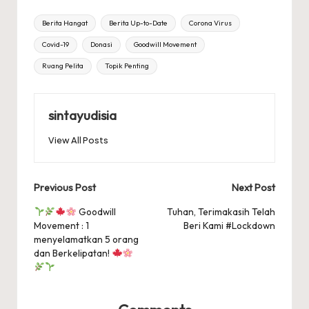
Tags:
Berita Hangat
Berita Up-to-Date
Corona Virus
Covid-19
Donasi
Goodwill Movement
Ruang Pelita
Topik Penting
sintayudisia
View All Posts
Post
Previous Post
Next Post
navigation
Goodwill
Tuhan, Terimakasih Telah
Movement : 1
Beri Kami #Lockdown
menyelamatkan 5 orang
dan Berkelipatan!