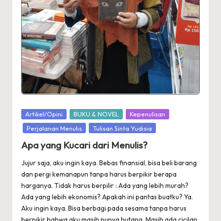
Posted
Artikel/Opini
BUKU & NOVEL
Kepenulisan
in
Perjalanan Menulis
Tulisan Sinta Yudisia
Apa yang Kucari dari Menulis?
Jujur saja, aku ingin kaya. Bebas finansial, bisa beli barang
dan pergi kemanapun tanpa harus berpikir berapa
harganya. Tidak harus berpilir : Ada yang lebih murah?
Ada yang lebih ekonomis? Apakah ini pantas buatku? Ya.
Aku ingin kaya. Bisa berbagi pada sesama tanpa harus
berpikir bahwa aku masih punya hutang. Masih ada cicilan.