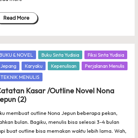
Read More
osted
BUKU & NOVEL
Buku Sinta Yudisia
Fiksi Sinta Yudisia
Jepang
Karyaku
Kepenulisan
Perjalanan Menulis
TEKNIK MENULIS
atatan Kasar /Outline Novel Nona
epun (2)
ku membuat outline Nona Jepun beberapa pekan,
ahkan bulan. Bagiku, menulis bisa selesai 3-4 bulan
api buat outline bisa memakan waktu lebih lama. Wah,