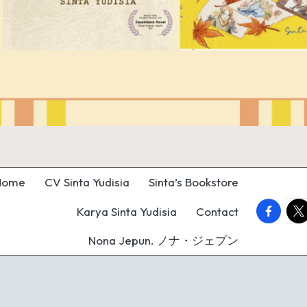
Home
CV Sinta Yudisia
Sinta’s Bookstore
faceboo
twi
Karya Sinta Yudisia
Contact
Nona Jepun. ノナ・ジェプン