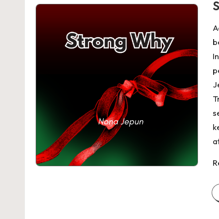
S
A
b
I
p
J
T
s
k
a
R