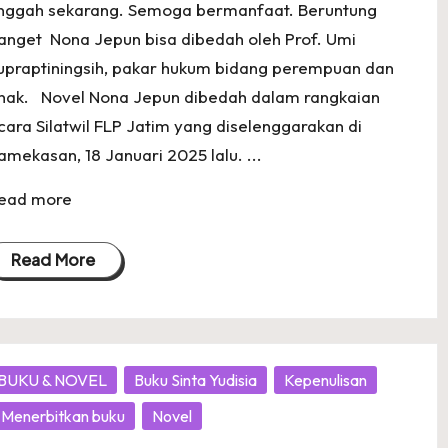
nggah sekarang. Semoga bermanfaat. Beruntung
anget Nona Jepun bisa dibedah oleh Prof. Umi
upraptiningsih, pakar hukum bidang perempuan dan
nak. Novel Nona Jepun dibedah dalam rangkaian
cara Silatwil FLP Jatim yang diselenggarakan di
amekasan, 18 Januari 2025 lalu. ...
ead more
Read More
osted
BUKU & NOVEL
Buku Sinta Yudisia
Kepenulisan
Menerbitkan buku
Novel