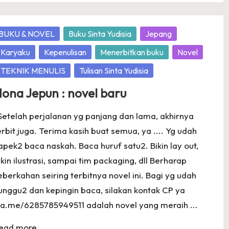
osted
BUKU & NOVEL
Buku Sinta Yudisia
Jepang
Karyaku
Kepenulisan
Menerbitkan buku
Novel
TEKNIK MENULIS
Tulisan Sinta Yudisia
ona Jepun : novel baru
 Setelah perjalanan yg panjang dan lama, akhirnya
erbit juga. Terima kasih buat semua, ya .... Yg udah
apek2 baca naskah. Baca huruf satu2. Bikin lay out,
ikin ilustrasi, sampai tim packaging, dll Berharap
eberkahan seiring terbitnya novel ini. Bagi yg udah
unggu2 dan kepingin baca, silakan kontak CP ya
a.me/6285785949511 adalah novel yang meraih ...
ead more