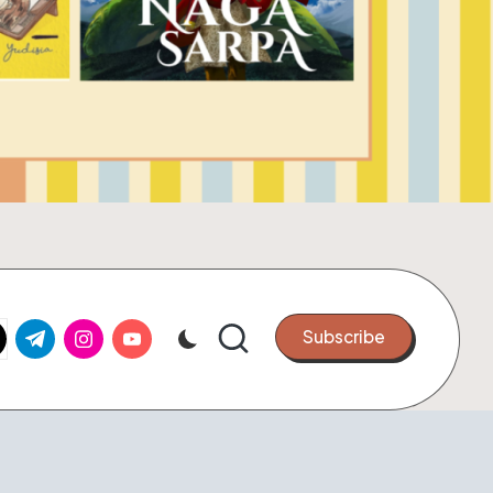
k.com
tter.com
t.me
instagram.com
youtube.com
Subscribe