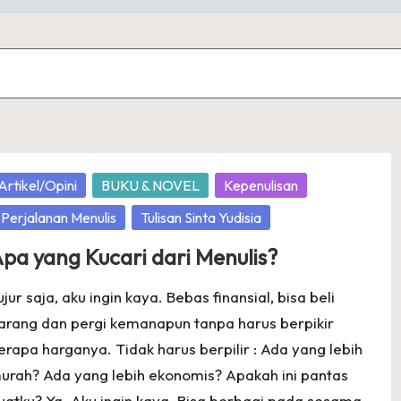
osted
Artikel/Opini
BUKU & NOVEL
Kepenulisan
Perjalanan Menulis
Tulisan Sinta Yudisia
pa yang Kucari dari Menulis?
ujur saja, aku ingin kaya. Bebas finansial, bisa beli
arang dan pergi kemanapun tanpa harus berpikir
erapa harganya. Tidak harus berpilir : Ada yang lebih
urah? Ada yang lebih ekonomis? Apakah ini pantas
uatku? Ya. Aku ingin kaya. Bisa berbagi pada sesama