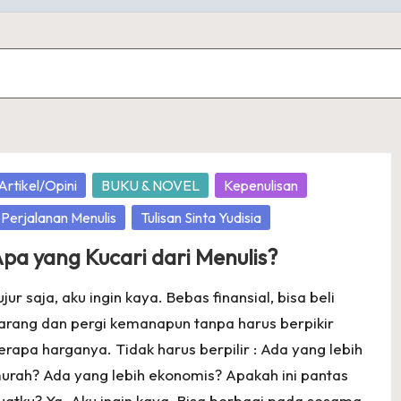
osted
Artikel/Opini
BUKU & NOVEL
Kepenulisan
Perjalanan Menulis
Tulisan Sinta Yudisia
pa yang Kucari dari Menulis?
ujur saja, aku ingin kaya. Bebas finansial, bisa beli
arang dan pergi kemanapun tanpa harus berpikir
erapa harganya. Tidak harus berpilir : Ada yang lebih
urah? Ada yang lebih ekonomis? Apakah ini pantas
uatku? Ya. Aku ingin kaya. Bisa berbagi pada sesama