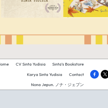
Home
CV Sinta Yudisia
Sinta’s Bookstore
faceboo
twi
Karya Sinta Yudisia
Contact
Nona Jepun. ノナ・ジェプン