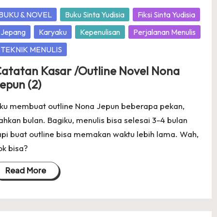
osted
BUKU & NOVEL
Buku Sinta Yudisia
Fiksi Sinta Yudisia
Jepang
Karyaku
Kepenulisan
Perjalanan Menulis
TEKNIK MENULIS
atatan Kasar /Outline Novel Nona
epun (2)
ku membuat outline Nona Jepun beberapa pekan,
ahkan bulan. Bagiku, menulis bisa selesai 3-4 bulan
api buat outline bisa memakan waktu lebih lama. Wah,
ok bisa?
Read More