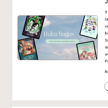
J
3
l
u
b
S
a
a
P
R