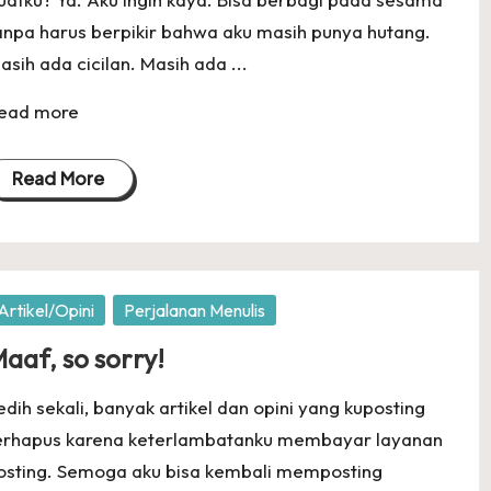
anpa harus berpikir bahwa aku masih punya hutang.
asih ada cicilan. Masih ada ...
ead more
Read More
osted
Artikel/Opini
Perjalanan Menulis
aaf, so sorry!
edih sekali, banyak artikel dan opini yang kuposting
erhapus karena keterlambatanku membayar layanan
osting. Semoga aku bisa kembali memposting