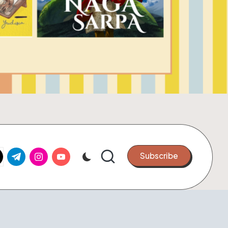
k.com
tter.com
t.me
instagram.com
youtube.com
Subscribe