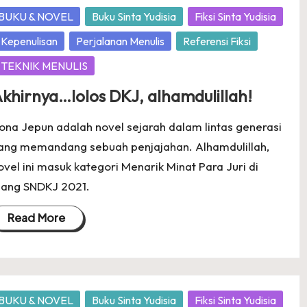
osted
BUKU & NOVEL
Buku Sinta Yudisia
Fiksi Sinta Yudisia
Kepenulisan
Perjalanan Menulis
Referensi Fiksi
TEKNIK MENULIS
khirnya…lolos DKJ, alhamdulillah!
ona Jepun adalah novel sejarah dalam lintas generasi
ang memandang sebuah penjajahan. Alhamdulillah,
ovel ini masuk kategori Menarik Minat Para Juri di
jang SNDKJ 2021.
Read More
osted
BUKU & NOVEL
Buku Sinta Yudisia
Fiksi Sinta Yudisia