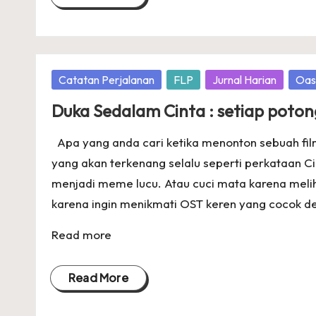
Posted
Catatan Perjalanan
FLP
Jurnal Harian
Oas
in
Duka Sedalam Cinta : setiap poton
Apa yang anda cari ketika menonton sebuah film?
yang akan terkenang selalu seperti perkataan C
menjadi meme lucu. Atau cuci mata karena meli
karena ingin menikmati OST keren yang cocok de
Read more
Read More