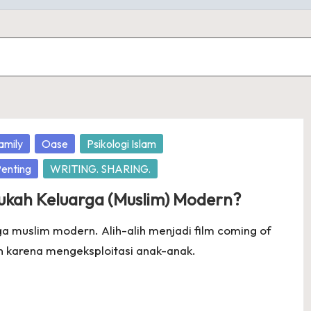
amily
Oase
Psikologi Islam
Penting
WRITING. SHARING.
Itukah Keluarga (Muslim) Modern?
ga muslim modern. Alih-alih menjadi film coming of
an karena mengeksploitasi anak-anak.