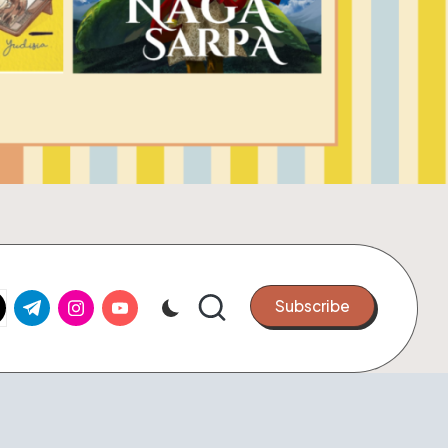
k.com
tter.com
t.me
instagram.com
youtube.com
Subscribe