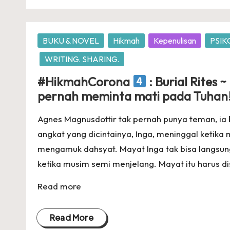
Posted
BUKU & NOVEL
Hikmah
Kepenulisan
PSIK
in
WRITING. SHARING.
#HikmahCorona
: Burial Rites
pernah meminta mati pada Tuhan!
Agnes Magnusdottir tak pernah punya teman, ia 
angkat yang dicintainya, Inga, meninggal ketika 
mengamuk dahsyat. Mayat Inga tak bisa langsun
ketika musim semi menjelang. Mayat itu harus di
Read more
Read More