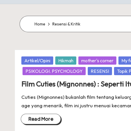
Home
Resensi & Kritik
Posted
Artikel/Opini
Hikmah
mother's corner
My f
in
PSIKOLOGI. PSYCHOLOGY
RESENSI
Topik 
Film Cuties (Mignonnes) : Seperti 
Cuties (Mignonnes) bukanlah film tentang keluar
age yang menarik, film ini justru menuai kecam
Read More