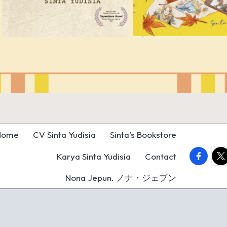
Home
CV Sinta Yudisia
Sinta’s Bookstore
faceboo
twi
Karya Sinta Yudisia
Contact
Nona Jepun. ノナ・ジェプン