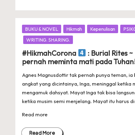
Posted
BUKU & NOVEL
Hikmah
Kepenulisan
PSIK
in
WRITING. SHARING.
#HikmahCorona
: Burial Rites
pernah meminta mati pada Tuhan!
Agnes Magnusdottir tak pernah punya teman, ia 
angkat yang dicintainya, Inga, meninggal ketika 
mengamuk dahsyat. Mayat Inga tak bisa langsun
ketika musim semi menjelang. Mayat itu harus di
Read more
Read More