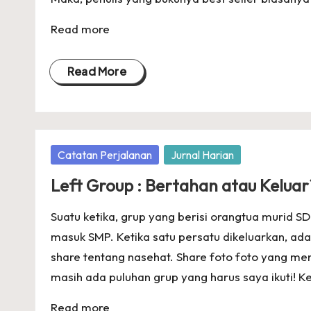
Read more
Read More
Posted
Catatan Perjalanan
Jurnal Harian
in
Left Group : Bertahan atau Keluar
Suatu ketika, grup yang berisi orangtua murid SD 
masuk SMP. Ketika satu persatu dikeluarkan, ada
share tentang nasehat. Share foto foto yang me
masih ada puluhan grup yang harus saya ikuti! Ke
Read more