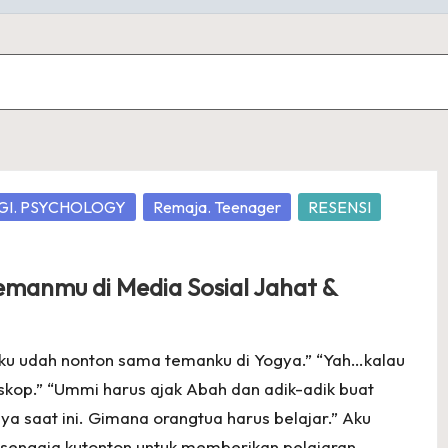
GI. PSYCHOLOGY
Remaja. Teenager
RESENSI
Temanmu di Media Sosial Jahat &
ku udah nonton sama temanku di Yogya.” “Yah…kalau
skop.” “Ummi harus ajak Abah dan adik-adik buat
a saat ini. Gimana orangtua harus belajar.” Aku
sengaja kutonton untuk memberikan pelajaran ...