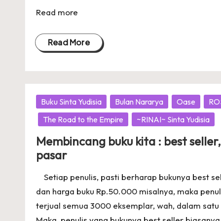
Read more
Read More
Posted
Buku Sinta Yudisia
Bulan Nararya
Oase
RO
in
The Road to the Empire
~RINAI~ Sinta Yudisia
Membincang buku kita : best seller,
pasar
Setiap penulis, pasti berharap bukunya best selle
dan harga buku Rp.50.000 misalnya, maka penuli
terjual semua 3000 eksemplar, wah, dalam satu
Maka, penulis yang bukunya best seller biasanya