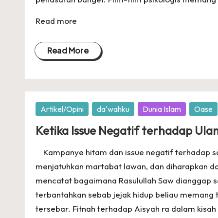
Read more
Read More
Posted
Artikel/Opini
da'wahku
Dunia Islam
Oase
in
Ketika Issue Negatif terhadap Ul
Kampanye hitam dan issue negatif terhadap sat
menjatuhkan martabat lawan, dan diharapkan da
mencatat bagaimana Rasulullah Saw dianggap se
terbantahkan sebab jejak hidup beliau memang 
tersebar. Fitnah terhadap Aisyah ra dalam kisah .