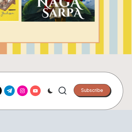
k.com
tter.com
t.me
instagram.com
youtube.com
Subscribe