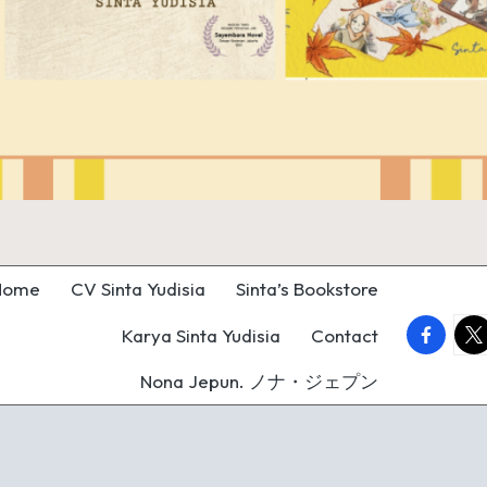
Home
CV Sinta Yudisia
Sinta’s Bookstore
faceboo
twi
Karya Sinta Yudisia
Contact
Nona Jepun. ノナ・ジェプン