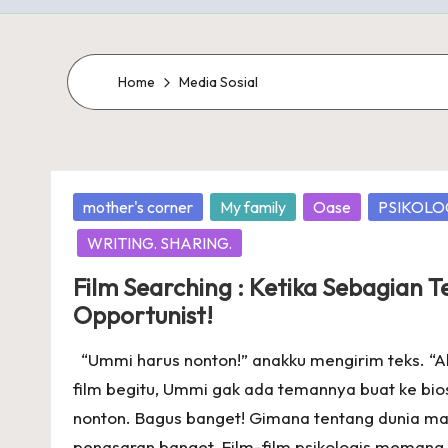
Home
Media Sosial
Posted
mother's corner
My family
Oase
PSIKOLO
in
WRITING. SHARING.
Film Searching : Ketika Sebagian 
Opportunist!
“Ummi harus nonton!” anakku mengirim teks. “A
film begitu, Ummi gak ada temannya buat ke bio
nonton. Bagus banget! Gimana tentang dunia may
penasaran banget. Film-film psikologis memang 