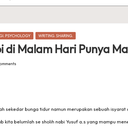
GI. PSYCHOLOGY
WRITING. SHARING.
 di Malam Hari Punya Ma
omments
h sekedar bunga tidur namun merupakan sebuah isyarat a
bab kita belumlah se sholih nabi Yusuf a.s yang mampu m