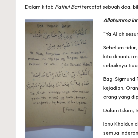
Dalam kitab
Fathul Bari
tercatat sebuah doa, bil
Allahumma inni
“Ya Allah ses
Sebelum tidur
kita dihantui
sebaiknya tida
Bagi Sigmund 
kejadian. Ora
orang yang di
Dalam Islam, t
Ibnu Khaldun 
semua inderany