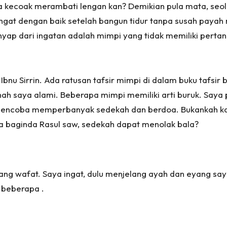
a kecoak merambati lengan kan? Demikian pula mata, seol
ingat dengan baik setelah bangun tidur tanpa susah payah
yap dari ingatan adalah mimpi yang tidak memiliki pertan
nu Sirrin. Ada ratusan tafsir mimpi di dalam buku tafsir 
h saya alami. Beberapa mimpi memiliki arti buruk. Saya p
encoba memperbanyak sedekah dan berdoa. Bukankah ka
ta baginda Rasul saw, sedekah dapat menolak bala?
ang wafat. Saya ingat, dulu menjelang ayah dan eyang sa
 beberapa .