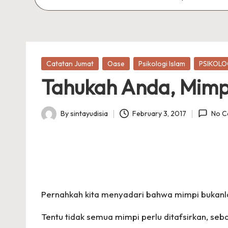
Posted
Catatan Jumat
Oase
Psikologi Islam
PSIKOLO
in
Tahukah Anda, Mimpi
By
sintayudisia
February 3, 2017
No C
Posted
by
Pernahkah kita menyadari bahwa mimpi bukanla
Tentu tidak semua mimpi perlu ditafsirkan, se