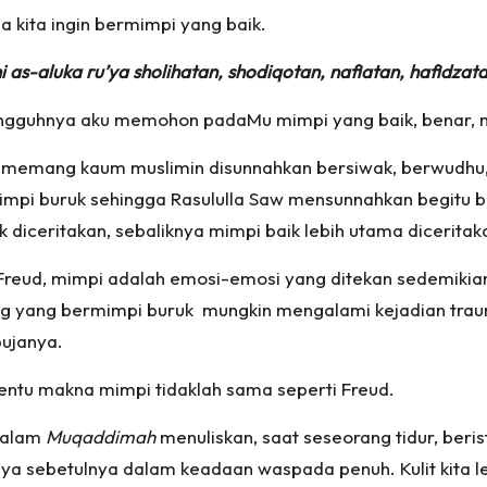
a kita ingin bermimpi yang baik.
 as-aluka ru’ya sholihatan, shodiqotan, nafiatan, hafidzata
ungguhnya aku memohon padaMu mimpi yang baik, benar, ma
, memang kaum muslimin disunnahkan bersiwak, berwudhu
 mimpi buruk sehingga Rasululla Saw mensunnahkan begit
k diceritakan, sebaliknya mimpi baik lebih utama diceritak
Freud, mimpi adalah emosi-emosi yang ditekan sedemikia
ng yang bermimpi buruk mungkin mengalami kejadian trau
pujanya.
entu makna mimpi tidaklah sama seperti Freud.
dalam
Muqaddimah
menuliskan, saat seseorang tidur, beris
a sebetulnya dalam keadaan waspada penuh. Kulit kita lebi