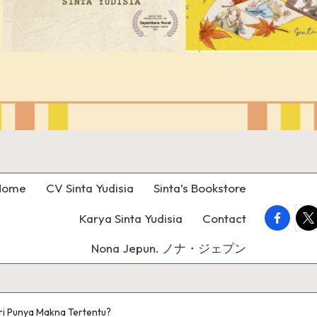
Home
CV Sinta Yudisia
Sinta’s Bookstore
faceboo
twi
Karya Sinta Yudisia
Contact
Nona Jepun. ノナ・ジェプン
ri Punya Makna Tertentu?