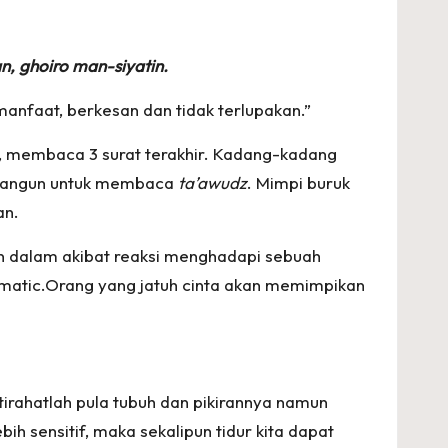
n, ghoiro man-siyatin.
nfaat, berkesan dan tidak terlupakan.”
, membaca 3 surat terakhir. Kadang-kadang
u bangun untuk membaca
ta’awudz
. Mimpi buruk
an.
n dalam akibat reaksi menghadapi sebuah
matic.Orang yang jatuh cinta akan memimpikan
tirahatlah pula tubuh dan pikirannya namun
h sensitif, maka sekalipun tidur kita dapat