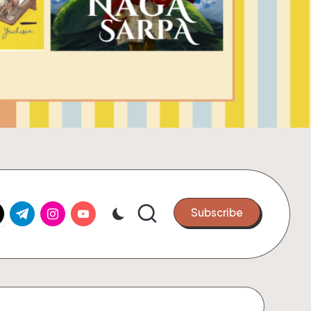
k.com
tter.com
t.me
instagram.com
youtube.com
Subscribe