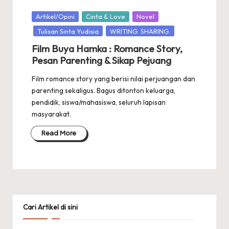
Posted
Artikel/Opini
Cinta & Love
Novel
in
Tulisan Sinta Yudisia
WRITING. SHARING.
Film Buya Hamka : Romance Story,
Pesan Parenting & Sikap Pejuang
Film romance story yang berisi nilai perjuangan dan
parenting sekaligus. Bagus ditonton keluarga,
pendidik, siswa/mahasiswa, seluruh lapisan
masyarakat.
Read More
Cari Artikel di sini