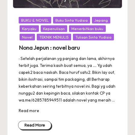
Posted
BUKU & NOVEL
Buku Sinta Yudisia
Jepang
in
Karyaku
Kepenulisan
Menerbitkan buku
Novel
TEKNIK MENULIS
Tulisan Sinta Yudisia
Nona Jepun : novel baru
: Setelah perjalanan yg panjang dan lama, akhirnya
terbit juga. Terima kasih buat semua, ya .... Yg udah
capek2 baca naskah. Baca huruf satu2. Bikin lay out,
bikin ilustrasi, sampai tim packaging, dll Berharap
keberkahan seiring terbitnya novel ini. Bagi yg udah
nunggu2 dan kepingin baca, silakan kontak CP ya
wa.me/6285785949511 adalah novel yang meraih ...
Read more
Read More