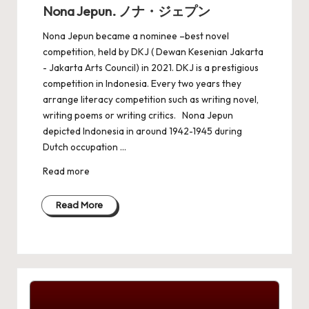
Nona Jepun. ノナ・ジェプン
Nona Jepun became a nominee –best novel
competition, held by DKJ ( Dewan Kesenian Jakarta
- Jakarta Arts Council) in 2021. DKJ is a prestigious
competition in Indonesia. Every two years they
arrange literacy competition such as writing novel,
writing poems or writing critics. Nona Jepun
depicted Indonesia in around 1942-1945 during
Dutch occupation ...
Read more
Read More