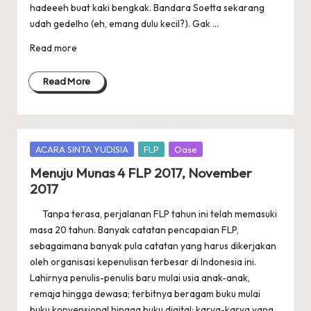
hadeeeh buat kaki bengkak. Bandara Soetta sekarang
udah gedelho (eh, emang dulu kecil?). Gak ...
Read more
Read More
Posted
ACARA SINTA YUDISIA
FLP
Oase
in
Menuju Munas 4 FLP 2017, November
2017
Tanpa terasa, perjalanan FLP tahun ini telah memasuki
masa 20 tahun. Banyak catatan pencapaian FLP,
sebagaimana banyak pula catatan yang harus dikerjakan
oleh organisasi kepenulisan terbesar di Indonesia ini.
Lahirnya penulis-penulis baru mulai usia anak-anak,
remaja hingga dewasa; terbitnya beragam buku mulai
buku konvensional hingga buku digital; karya-karya yang