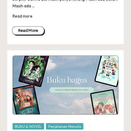
Masih ada ...
Read more
Read More
Posted
BUKU & NOVEL
Perjalanan Menulis