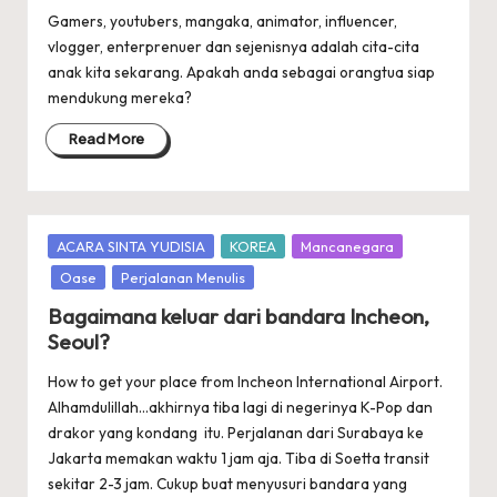
Gamers, youtubers, mangaka, animator, influencer,
vlogger, enterprenuer dan sejenisnya adalah cita-cita
anak kita sekarang. Apakah anda sebagai orangtua siap
mendukung mereka?
Read More
Posted
ACARA SINTA YUDISIA
KOREA
Mancanegara
in
Oase
Perjalanan Menulis
Bagaimana keluar dari bandara Incheon,
Seoul?
How to get your place from Incheon International Airport.
Alhamdulillah...akhirnya tiba lagi di negerinya K-Pop dan
drakor yang kondang itu. Perjalanan dari Surabaya ke
Jakarta memakan waktu 1 jam aja. Tiba di Soetta transit
sekitar 2-3 jam. Cukup buat menyusuri bandara yang