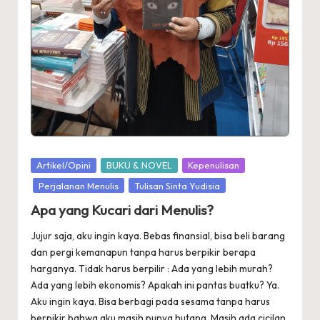
Posted
Artikel/Opini
BUKU & NOVEL
Kepenulisan
in
Perjalanan Menulis
Tulisan Sinta Yudisia
Apa yang Kucari dari Menulis?
Jujur saja, aku ingin kaya. Bebas finansial, bisa beli barang
dan pergi kemanapun tanpa harus berpikir berapa
harganya. Tidak harus berpilir : Ada yang lebih murah?
Ada yang lebih ekonomis? Apakah ini pantas buatku? Ya.
Aku ingin kaya. Bisa berbagi pada sesama tanpa harus
berpikir bahwa aku masih punya hutang. Masih ada cicilan.