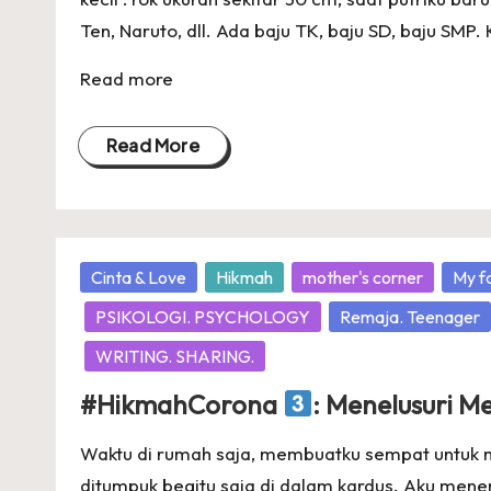
Ten, Naruto, dll. Ada baju TK, baju SD, baju SMP. 
Read more
Read More
Posted
Cinta & Love
Hikmah
mother's corner
My f
in
PSIKOLOGI. PSYCHOLOGY
Remaja. Teenager
WRITING. SHARING.
#HikmahCorona
: Menelusuri 
Waktu di rumah saja, membuatku sempat untuk 
ditumpuk begitu saja di dalam kardus. Aku men