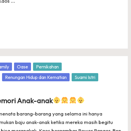
Kaos ...
amily
Oase
Pernikahan
Renungan Hidup dan Kematian
Suami Istri
Memori Anak-anak
menata barang-barang yang selama ini hanya
emukan baju anak-anak ketika mereka masih begitu
baru bisa merangkak. Kaos bergambar Power Ranger, Ben