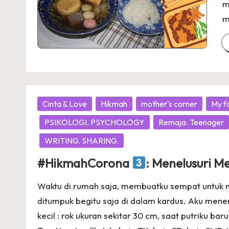
m
m
Posted
Cinta & Love
Hikmah
mother's corner
My f
in
PSIKOLOGI. PSYCHOLOGY
Remaja. Teenager
WRITING. SHARING.
#HikmahCorona
: Menelusuri 
Waktu di rumah saja, membuatku sempat untuk 
ditumpuk begitu saja di dalam kardus. Aku men
kecil : rok ukuran sekitar 30 cm, saat putriku 