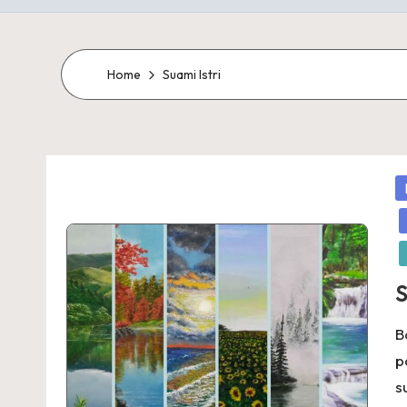
Home
Suami Istri
P
in
S
B
p
s