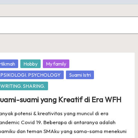
osted
Hikmah
Hobby
My family
PSIKOLOGI. PSYCHOLOGY
Suami Istri
WRITING. SHARING.
uami-suami yang Kreatif di Era WFH
anyak potensi & kreativitas yang muncul di era
andemic Covid 19. Beberapa di antaranya adalah
uamiku dan teman SMAku yang sama-sama menekuni