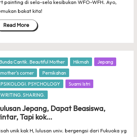
rt painting di sela-sela kesibukan WFO-WFH. Ayo,
emukan bakat kita!
Read More
osted
Bunda Cantik. Beautiful Mother
Hikmah
Jepang
mother's corner
Pernikahan
PSIKOLOGI. PSYCHOLOGY
Suami Istri
WRITING. SHARING.
ulusan Jepang, Dapat Beasiswa,
intar, Tapi kok…
isah unik kak H, lulusan univ. bergengsi dari Fukuoka yg