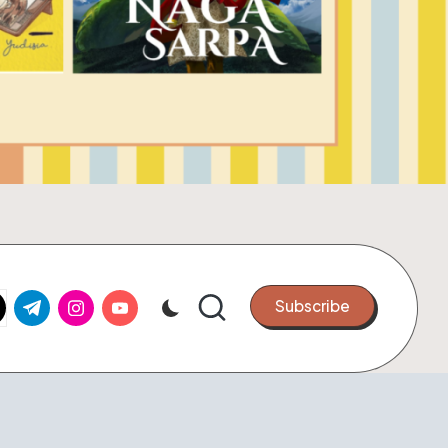
k.com
tter.com
t.me
instagram.com
youtube.com
Subscribe