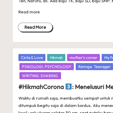
Ten, Naruto, dll. Ada baju TK, baju SD, baju SMP. 
Read more
Read More
Posted
Cinta & Love
Hikmah
mother's corner
My f
in
PSIKOLOGI. PSYCHOLOGY
Remaja. Teenager
WRITING. SHARING.
#HikmahCorona
: Menelusuri 
Waktu di rumah saja, membuatku sempat untuk 
ditumpuk begitu saja di dalam kardus. Aku men
kecil : rok ukuran sekitar 30 cm, saat putriku 