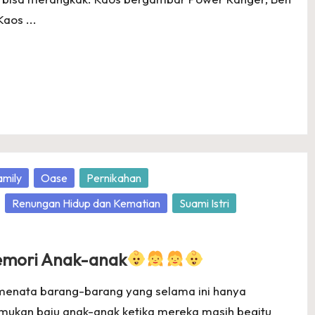
Kaos ...
amily
Oase
Pernikahan
Renungan Hidup dan Kematian
Suami Istri
Memori Anak-anak
menata barang-barang yang selama ini hanya
emukan baju anak-anak ketika mereka masih begitu