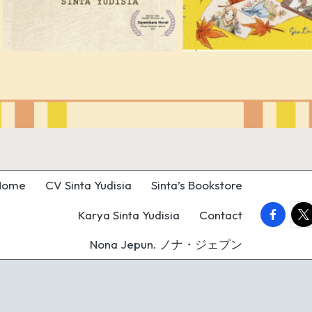
Home
CV Sinta Yudisia
Sinta’s Bookstore
faceboo
twi
Karya Sinta Yudisia
Contact
Nona Jepun. ノナ・ジェプン