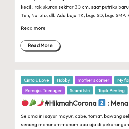
kecil : rok ukuran sekitar 30 cm, saat putriku 
Ten, Naruto, dll. Ada baju TK, baju SD, baju SMP. 
Read more
Read More
Posted
Cinta & Love
Hobby
mother's corner
My fa
in
Remaja. Teenager
Suami Istri
Topik Penting
#HikmahCorona
: Mena
Selama ini sayur mayur, cabe, tomat, bawang sela
senang menanam-nanam apa aja di pekarangan 