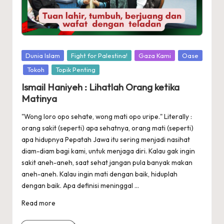
Posted
Dunia Islam
Fight for Palestina!
Gaza Kami
Oase
in
Tokoh
Topik Penting
Ismail Haniyeh : Lihatlah Orang ketika
Matinya
"Wong loro opo sehate, wong mati opo uripe." Literally :
orang sakit (seperti) apa sehatnya, orang mati (seperti)
apa hidupnya Pepatah Jawa itu sering menjadi nasihat
diam-diam bagi kami, untuk menjaga diri. Kalau gak ingin
sakit aneh-aneh, saat sehat jangan pula banyak makan
aneh-aneh. Kalau ingin mati dengan baik, hiduplah
dengan baik. Apa definisi meninggal ...
Read more