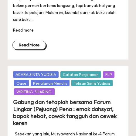
belum pernah bertemu langsung, tapi banyak hal yang
bisa kita pelajari. Malam ini, kuambil dari rak buku salah
satu buku ...
Read more
Read More
Posted
ACARA SINTA YUDISIA
Catatan Perjalanan
FLP
in
Oase
Perjalanan Menulis
Tulisan Sinta Yudisia
WRITING. SHARING.
Gabung dan tetaplah bersama Forum
Lingkar (Pejuang) Pena : emak dahsyat,
bapak hebat, cowok tangguh dan cewek
keren
Sepekan yang lalu, Musyawarah Nasional ke-4 Forum