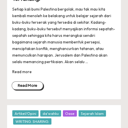
Setiap kali bumi Palestina bergolak, mau tak mau kita
kembali menoleh ke belakang untuk belajar sejarah dari
buku-buku terserak yang tersedia di sekitar. Kadang-
kadang, buku-buku tersebut menyajikan informsi sepatah-
sepatah sehingga kita harus merangkai sendiri
bagaimana sejarah manusia membentuk persepsi,
menciptakan konflik, menghancurkan tatanan, atau
memunculkan harapan. Jerusalem dan Palestina akan
selalu memancing pertikaian. Akan selalu ...
Read more
Read More
Posted
Artikel/Opini
da'wahku
Oase
Sejarah Islam
in
WRITING. SHARING.