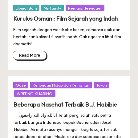
Posted
Dunia Islam
My family
Remaja. Teenager
in
Kurulus Osman : Film Sejarah yang Indah
Film sejarah dengan wardrobe keren, romansa apik dan
bertaburan kalimat filosofis indah. Gak ngerasa lihat film
dogmatis!
Read More
Posted
Oase
Renungan Hidup dan Kematian
Tokoh
in
WRITING. SHARING.
Beberapa Nasehat Terbaik B.J. Habibie
انا لله وانا اليه راجعون Telah pergi salah satu putra
terbaik bangsa Indonesia, bapak Bacharuddin Jusuf
Habibie. Airmata rasanya mengalir begitu saja, terisak
tanpa dapat ditahan. Meski aku dan sebagian besar kita