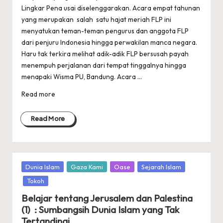
Lingkar Pena usai diselenggarakan. Acara empat tahunan
yang merupakan salah satu hajat meriah FLP ini
menyatukan teman-teman pengurus dan anggota FLP
dari penjuru Indonesia hingga perwakilan manca negara.
Haru tak terkira melihat adik-adik FLP bersusah payah
menempuh perjalanan dari tempat tinggalnya hingga
menapaki Wisma PU, Bandung. Acara ...
Read more
Read More
Posted
Dunia Islam
Gaza Kami
Oase
Sejarah Islam
in
Tokoh
Belajar tentang Jerusalem dan Palestina
(1) : Sumbangsih Dunia Islam yang Tak
Tertandingi