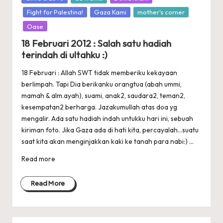
in
Fight for Palestina!
Gaza Kami
mother's corner
Oase
18 Februari 2012 : Salah satu hadiah
terindah di ultahku :)
‎18 Februari : Allah SWT tidak memberiku kekayaan
berlimpah. Tapi Dia berikanku orangtua (abah ummi,
mamah & alm.ayah), suami, anak2, saudara2, teman2,
kesempatan2 berharga. Jazakumullah atas doa yg
mengalir. Ada satu hadiah indah untukku hari ini, sebuah
kiriman foto. Jika Gaza ada di hati kita, percayalah...suatu
saat kita akan menginjakkan kaki ke tanah para nabi:) ...
Read more
Read More