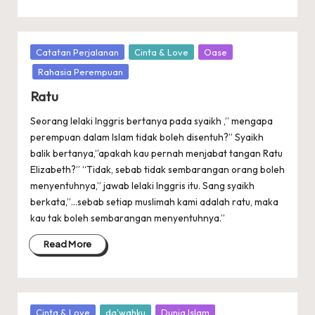
Posted
Catatan Perjalanan
Cinta & Love
Oase
in
Rahasia Perempuan
Ratu
Seorang lelaki Inggris bertanya pada syaikh ,” mengapa
perempuan dalam Islam tidak boleh disentuh?” Syaikh
balik bertanya,”apakah kau pernah menjabat tangan Ratu
Elizabeth?” “Tidak, sebab tidak sembarangan orang boleh
menyentuhnya,” jawab lelaki Inggris itu. Sang syaikh
berkata,”…sebab setiap muslimah kami adalah ratu, maka
kau tak boleh sembarangan menyentuhnya.”
Read More
Posted
Cinta & Love
da'wahku
Dunia Islam