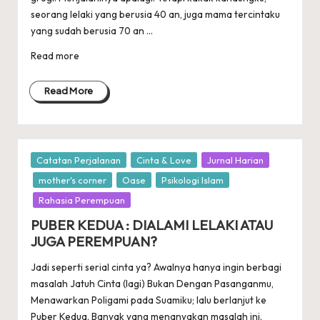
seorang lelaki yang berusia 40 an, juga mama tercintaku
yang sudah berusia 70 an ...
Read more
Read More
Posted
Catatan Perjalanan
Cinta & Love
Jurnal Harian
in
mother's corner
Oase
Psikologi Islam
Rahasia Perempuan
PUBER KEDUA : DIALAMI LELAKI ATAU
JUGA PEREMPUAN?
Jadi seperti serial cinta ya? Awalnya hanya ingin berbagi
masalah Jatuh Cinta (lagi) Bukan Dengan Pasanganmu,
Menawarkan Poligami pada Suamiku; lalu berlanjut ke
Puber Kedua. Banyak yang menanyakan masalah ini.