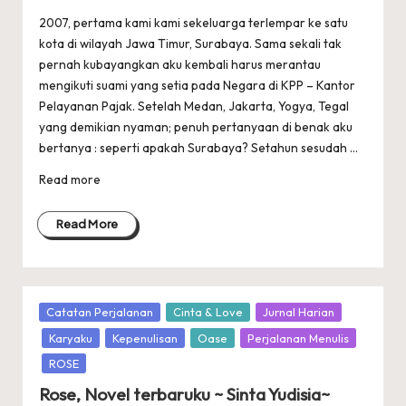
2007, pertama kami kami sekeluarga terlempar ke satu
kota di wilayah Jawa Timur, Surabaya. Sama sekali tak
pernah kubayangkan aku kembali harus merantau
mengikuti suami yang setia pada Negara di KPP – Kantor
Pelayanan Pajak. Setelah Medan, Jakarta, Yogya, Tegal
yang demikian nyaman; penuh pertanyaan di benak aku
bertanya : seperti apakah Surabaya? Setahun sesudah ...
Read more
Read More
Posted
Catatan Perjalanan
Cinta & Love
Jurnal Harian
in
Karyaku
Kepenulisan
Oase
Perjalanan Menulis
ROSE
Rose, Novel terbaruku ~ Sinta Yudisia~