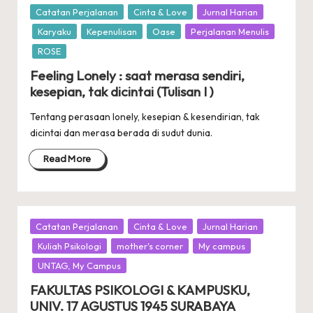
Posted
Catatan Perjalanan
Cinta & Love
Jurnal Harian
in
Karyaku
Kepenulisan
Oase
Perjalanan Menulis
ROSE
Feeling Lonely : saat merasa sendiri,
kesepian, tak dicintai (Tulisan I )
Tentang perasaan lonely, kesepian & kesendirian, tak
dicintai dan merasa berada di sudut dunia.
Read More
Posted
Catatan Perjalanan
Cinta & Love
Jurnal Harian
in
Kuliah Psikologi
mother's corner
My campus
UNTAG, My Campus
FAKULTAS PSIKOLOGI & KAMPUSKU,
UNIV. 17 AGUSTUS 1945 SURABAYA