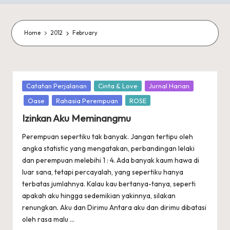
Home
2012
February
Posted
Catatan Perjalanan
Cinta & Love
Jurnal Harian
in
Oase
Rahasia Perempuan
ROSE
Izinkan Aku Meminangmu
Perempuan sepertiku tak banyak. Jangan tertipu oleh
angka statistic yang mengatakan, perbandingan lelaki
dan perempuan melebihi 1 : 4. Ada banyak kaum hawa di
luar sana, tetapi percayalah, yang sepertiku hanya
terbatas jumlahnya. Kalau kau bertanya-tanya, seperti
apakah aku hingga sedemikian yakinnya, silakan
renungkan. Aku dan Dirimu Antara aku dan dirimu dibatasi
oleh rasa malu ...