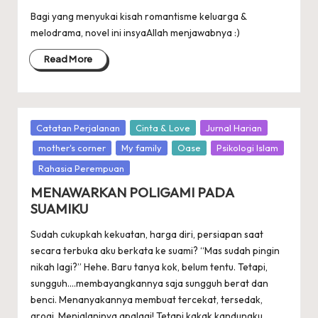
Bagi yang menyukai kisah romantisme keluarga &
melodrama, novel ini insyaAllah menjawabnya :)
Read More
Posted
Catatan Perjalanan
Cinta & Love
Jurnal Harian
in
mother's corner
My family
Oase
Psikologi Islam
Rahasia Perempuan
MENAWARKAN POLIGAMI PADA
SUAMIKU
Sudah cukupkah kekuatan, harga diri, persiapan saat
secara terbuka aku berkata ke suami? “Mas sudah pingin
nikah lagi?” Hehe. Baru tanya kok, belum tentu. Tetapi,
sungguh....membayangkannya saja sungguh berat dan
benci. Menanyakannya membuat tercekat, tersedak,
grogi. Menjalaninya apalagi! Tetapi kakak kandungku,