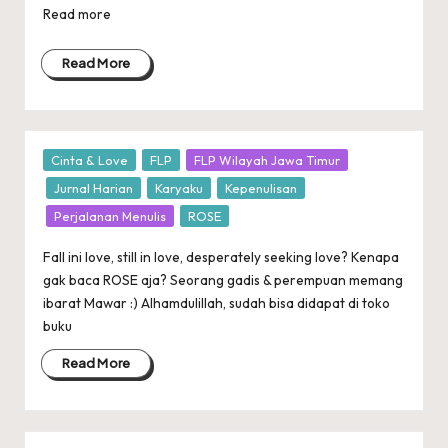
Read more
Read More
Posted
Cinta & Love
FLP
FLP Wilayah Jawa Timur
in
Jurnal Harian
Karyaku
Kepenulisan
Perjalanan Menulis
ROSE
Fall ini love, still in love, desperately seeking love? Kenapa
gak baca ROSE aja? Seorang gadis & perempuan memang
ibarat Mawar :) Alhamdulillah, sudah bisa didapat di toko
buku
Read More