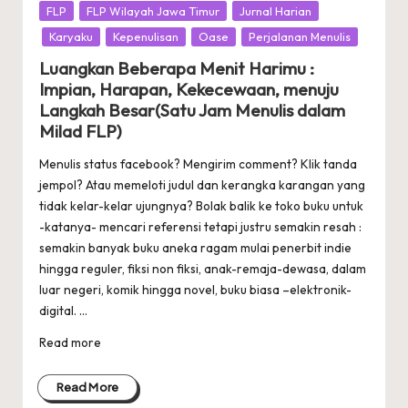
Posted
FLP
FLP Wilayah Jawa Timur
Jurnal Harian
in
Karyaku
Kepenulisan
Oase
Perjalanan Menulis
Luangkan Beberapa Menit Harimu :
Impian, Harapan, Kekecewaan, menuju
Langkah Besar(Satu Jam Menulis dalam
Milad FLP)
Menulis status facebook? Mengirim comment? Klik tanda
jempol? Atau memeloti judul dan kerangka karangan yang
tidak kelar-kelar ujungnya? Bolak balik ke toko buku untuk
-katanya- mencari referensi tetapi justru semakin resah :
semakin banyak buku aneka ragam mulai penerbit indie
hingga reguler, fiksi non fiksi, anak-remaja-dewasa, dalam
luar negeri, komik hingga novel, buku biasa –elektronik-
digital. ...
Read more
Read More